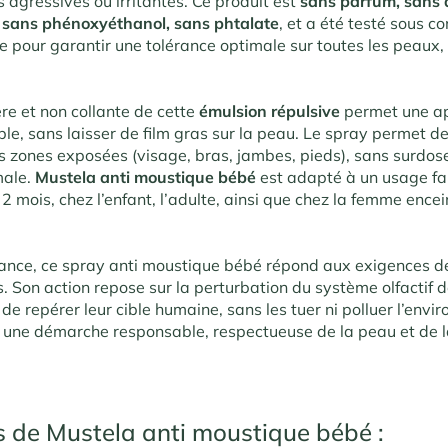
 agressives ou irritantes. Ce produit est
sans parfum, sans a
 sans phénoxyéthanol, sans phtalate
, et a été testé sous co
 pour garantir une tolérance optimale sur toutes les peaux,
re et non collante de cette
émulsion répulsive
permet une ap
ble, sans laisser de film gras sur la peau. Le spray permet de
s zones exposées (visage, bras, jambes, pieds), sans surdos
male.
Mustela anti moustique bébé
est adapté à un usage fami
s 2 mois, chez l’enfant, l’adulte, ainsi que chez la femme ence
ance, ce spray anti moustique bébé répond aux exigences de
es. Son action repose sur la perturbation du système olfactif
e repérer leur cible humaine, sans les tuer ni polluer l’envi
ans une démarche responsable, respectueuse de la peau et de l
s de Mustela anti moustique bébé :