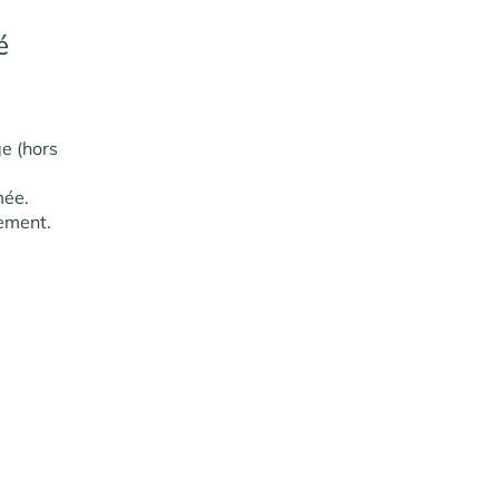
é
ge (hors
mée.
tement.