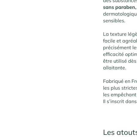
des substances
sans paraben,
dermatologique
sensibles.
La texture légè
facile et agréa
précisément le
efficacité opti
être utilisé dè
allaitante.
Fabriqué en Fr
les plus strict
les empêchant d
Il s’inscrit d
Les atout