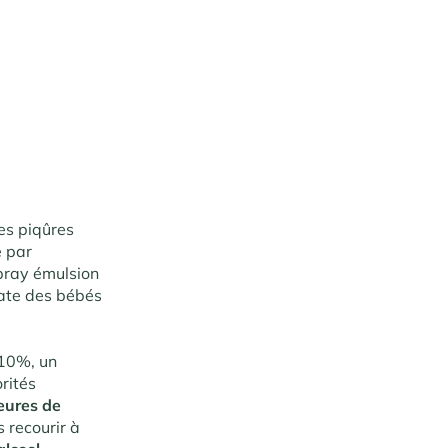
les piqûres
é par
spray émulsion
cate des bébés
 10%, un
orités
eures de
s recourir à