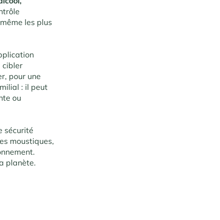
lcool,
ntrôle
 même les plus
plication
 cibler
er, pour une
lial : il peut
inte ou
 sécurité
 des moustiques,
ronnement.
a planète.