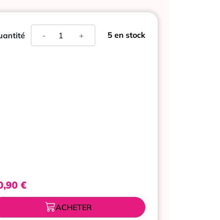
quantité
5 en stock
antité
-
+
de
MUSTELA
BEBE
SPRAY
ANTI-
MOUSTIQUE
100
ML
0,90
€
ACHETER