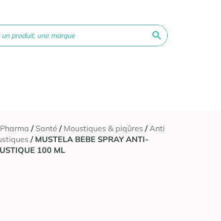
ne &
Bébé &
Matériel
Orthopédie
Vé
té
Maman
médical
 Pharma
/
Santé
/
Moustiques & piqûres
/
Anti
stiques
/ MUSTELA BEBE SPRAY ANTI-
USTIQUE 100 ML