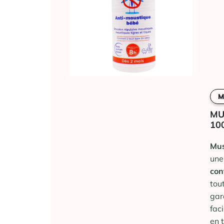
M
MU
10
Mus
un
con
tou
gar
faci
en 