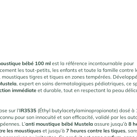
moustique bébé 100 ml
est la référence incontournable pour
cement les tout-petits, les enfants et toute la famille contre 
 moustiques tigres et tiques en zones tempérées. Développ
Mustela
, expert en soins dermatologiques pédiatriques, ce 
ction immédiate
et durable, tout en respectant la peau déli
se sur l’
IR3535
(Éthyl butylacetylaminopropionate) dosé à
reconnu pour son innocuité et son efficacité, validé par les aut
opéennes. L’
anti moustique bébé Mustela
assure jusqu’à
8 h
tre les moustiques
et jusqu’à
7 heures contre les tiques
, san