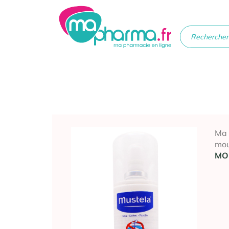
Médicaments
Soins
Santé
Hygiè
beau
Ma
mou
MO