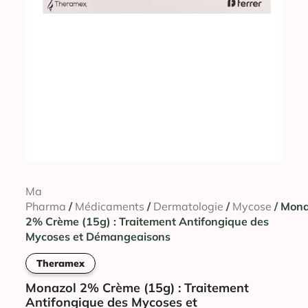
Ma
Pharma
/
Médicaments
/
Dermatologie
/
Mycose
/ Mona
2% Crème (15g) : Traitement Antifongique des
Mycoses et Démangeaisons
Theramex
Monazol 2% Crème (15g) : Traitement
Antifongique des Mycoses et