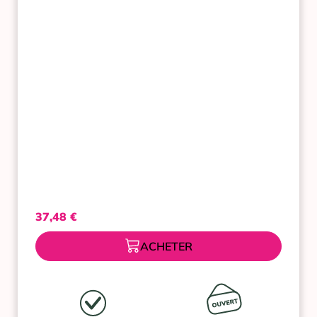
CONCENTREE
DE
NUIT
50ML
NUXE
37,48
€
ACHETER