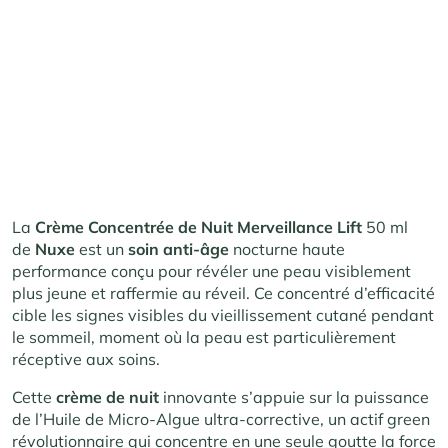
La
Crème Concentrée de Nuit Merveillance Lift
50 ml
de
Nuxe
est
un
soin anti-âge
no
cturne haute
pe
rformance conçu pour
révéler une p
eau visiblement
plus
jeune et raffermie
au réveil. Ce
concentré d’ef
ficacité
cible
les signes visi
bles du vieillissement c
utané pendant
l
e sommeil, mome
nt où la peau est
particulièrement
ré
ceptive aux so
ins.
Cette
crème de nuit
innovante s’appuie sur la puissance
de l’Huile de Micro-Algue ultra-corrective, un actif green
révolutionnaire qui concentre en une seule goutte la force