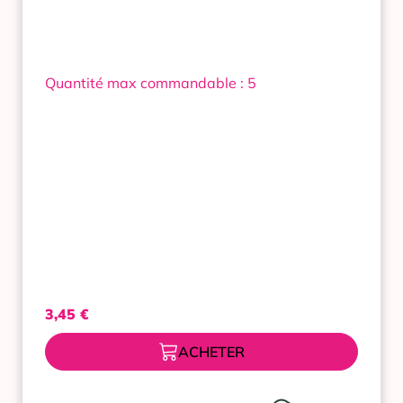
45
Gélules
Quantité max commandable : 5
3,45
€
ACHETER