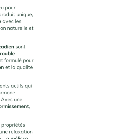
çu pour
produit unique,
e
avec les
on naturelle et
cadien
sont
trouble
nt formulé pour
ion
et la qualité
nts actifs qui
hormone
. Avec une
ormissement
,
x propriétés
 une relaxation
é. La
mélisse
,