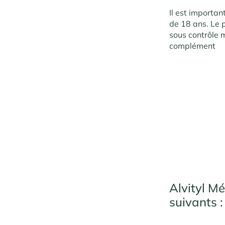
Il est importan
de 18 ans. Le 
sous contrôle 
complément
Alvityl M
suiv
ants :