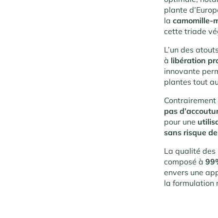
plante d’Europ
la
camomille-m
cette triade v
L’un des atout
à
libération p
innovante perm
plantes tout au
Contrairement 
pas d’accout
pour une
utilis
sans risque d
La qualité des 
composé à
99%
envers une ap
la formulation