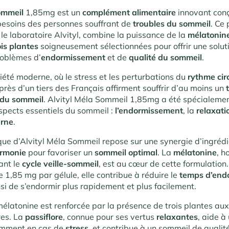
Sommeil
1,85mg est un
complément alimentaire
innovant con
esoins des personnes souffrant de
troubles du sommeil
. Ce 
le laboratoire Alvityl, combine la puissance de la
mélatonin
ois plantes
soigneusement sélectionnées pour offrir une soluti
roblèmes d’
endormissement
et de
qualité du sommeil
.
iété moderne, où le stress et les perturbations du
rythme cir
rès d’un tiers des Français affirment souffrir d’au moins un
 du sommeil
. Alvityl Méla Sommeil 1,85mg a été spécialeme
aspects essentiels du sommeil :
l’endormissement
, la
relaxat
urne
.
que d’Alvityl Méla Sommeil repose sur une synergie d’ingrédie
rmonie
pour favoriser un
sommeil optimal
. La
mélatonine
, 
ant le
cycle veille-sommeil
, est au cœur de cette formulation
e
1,85 mg par gélule, elle contribue à réduire le
temps d’end
si de s’endormir plus rapidement et plus facilement.
mélatonine est renforcée par la présence de trois plantes au
es. La
passiflore
, connue pour ses vertus
relaxantes
, aide à
amment en cas de
stress
, et contribue à un sommeil de qualit