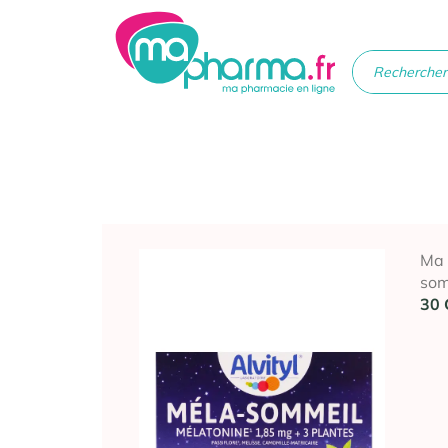
Médicaments
Soins
Santé
Hygiè
beau
Ma
som
30