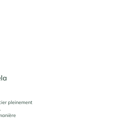
éla
cier pleinement
.
 manière