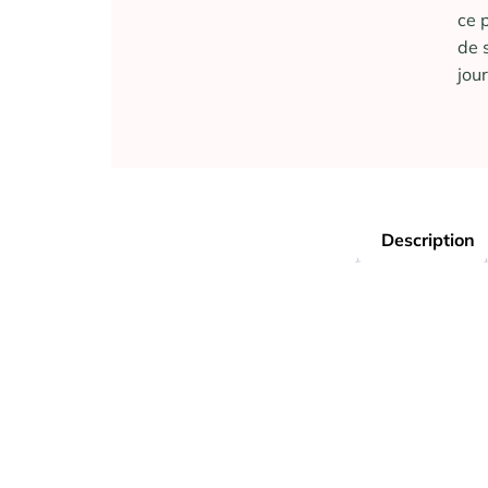
ce 
de 
jou
Description