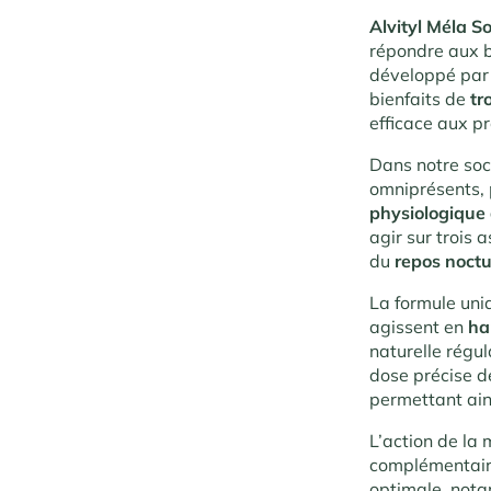
Alvityl Méla 
répondre aux b
développé par 
bienfaits de
tr
efficace aux p
Dans notre soc
omniprésents, p
physiologique
agir sur trois 
du
repos noct
La formule uni
agissent en
ha
naturelle régul
dose précise d
permettant ain
L’action de la 
complémentair
optimale, not