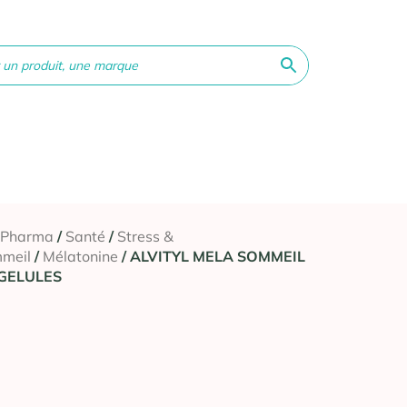
ne &
Bébé &
Matériel
Orthopédie
Vé
té
Maman
médical
 Pharma
/
Santé
/
Stress &
meil
/
Mélatonine
/ ALVITYL MELA SOMMEIL
 GELULES