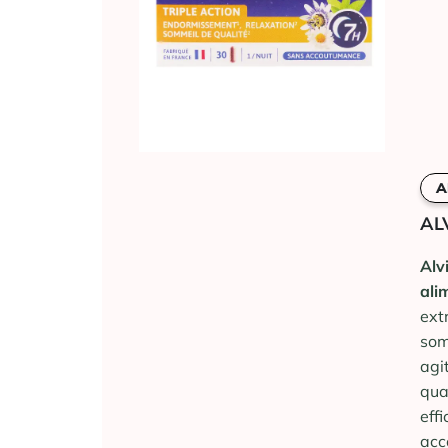
A
AL
Alv
ali
ext
som
agi
qua
eff
acc