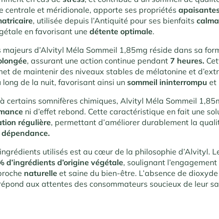
e centrale et méridionale, apporte ses propriétés
apaisante
atricaire
, utilisée depuis l’Antiquité pour ses bienfaits
calma
égétale en favorisant une
détente optimale
.
s majeurs d’Alvityl Méla Sommeil 1,85mg réside dans sa for
rolongée
, assurant une action continue pendant
7 heures.
Cet
et de maintenir des niveaux stables de mélatonine et d’extr
 long de la nuit, favorisant ainsi un
sommeil ininterrompu
et
à certains somnifères chimiques, Alvityl Méla Sommeil 1,85
umance
ni d’effet rebond. Cette caractéristique en fait une sol
ation régulière
, permettant d’améliorer durablement la qual
e dépendance.
ingrédients utilisés est au cœur de la philosophie d’Alvityl. L
 d’ingrédients d’origine végétale
, soulignant l’engagement
proche
naturelle
et saine du bien-être. L’absence de dioxyde
 répond aux attentes des consommateurs soucieux de leur sa