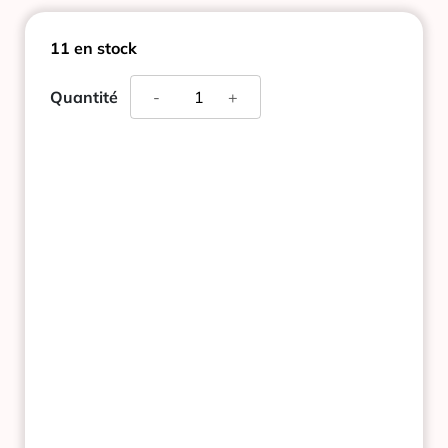
11 en stock
quantité
Quantité
-
+
de
LES
SECRETS
DE
LOLY
CLOUD
FUSION
MOUSSE
CAPILLAIRE
200ML