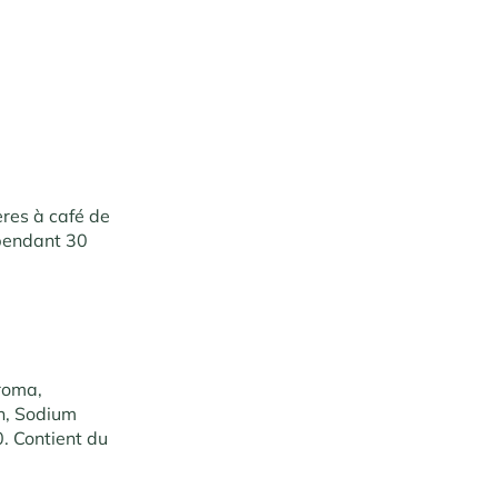
ères à café de
 pendant 30
roma,
in, Sodium
0. Contient du