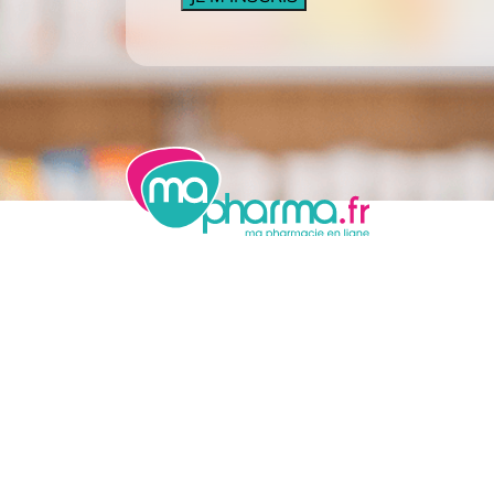
Pharmacie Lair
19 place du 6 juin 14500 Vire
02 31 68 00 77
service-client@mapharma.fr