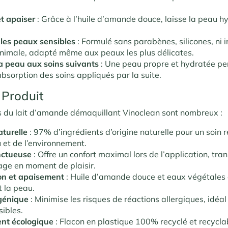
t apaiser
: Grâce à l’huile d’amande douce, laisse la peau h
les peaux sensibles
: Formulé sans parabènes, silicones, ni 
animale, adapté même aux peaux les plus délicates.
a peau aux soins suivants
: Une peau propre et hydratée p
absorption des soins appliqués par la suite.
 Produit
ts du lait d’amande démaquillant Vinoclean sont nombreux :
turelle
: 97% d’ingrédients d’origine naturelle pour un soin
 et de l’environnement.
nctueuse
: Offre un confort maximal lors de l’application, tra
ge en moment de plaisir.
on et apaisement
: Huile d’amande douce et eaux végétales 
t la peau.
génique
: Minimise les risques de réactions allergiques, idéal
ibles.
nt écologique
: Flacon en plastique 100% recyclé et recycla