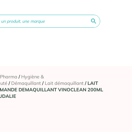
ne &
Bébé &
Matériel
Orthopédie
Vé
té
Maman
médical
 Pharma
/
Hygiène &
uté
/
Démaquillant
/
Lait démaquillant
/ LAIT
AMANDE DEMAQUILLANT VINOCLEAN 200ML
UDALIE