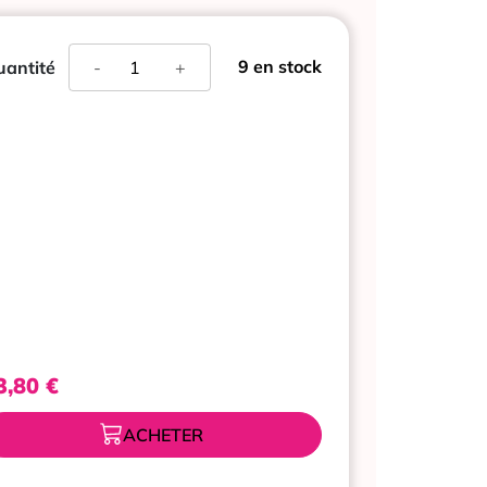
quantité
9 en stock
antité
-
+
de
LAIT
D'AMANDE
DEMAQUILLANT
VINOCLEAN
200ML
CAUDALIE
3,80
€
ACHETER