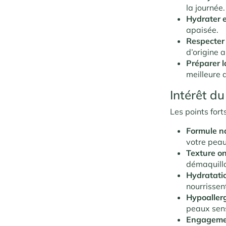
la journée.
Hydrater e
apaisée.
Respecter 
d’origine 
Préparer l
meilleure 
Intérêt du
Les points for
Formule na
votre peau
Texture o
démaquilla
Hydratati
nourrissen
Hypoaller
peaux sens
Engageme