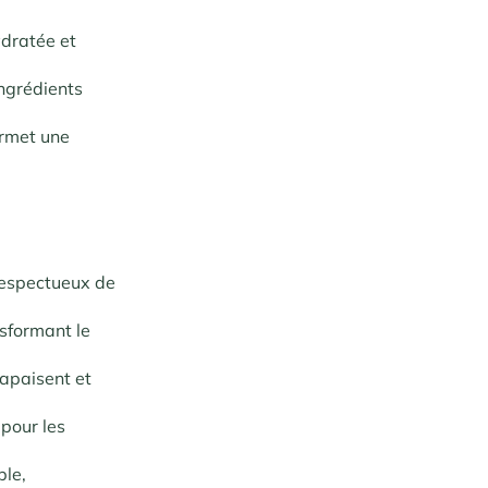
ydratée et
ingrédients
ermet une
 respectueux de
nsformant le
apaisent et
 pour les
ble,