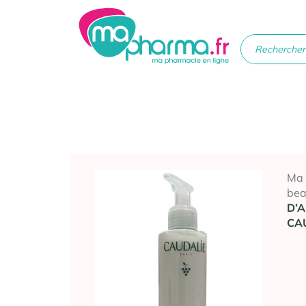
Médicaments
Soins
Santé
Hygiè
beau
Ma
bea
D’
CA