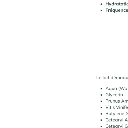
Hydratati
Fréquenc
Le lait démaqu
Aqua (Wat
Glycerin
Prunus Am
Vitis Vini
Butylene G
Cetearyl A
Cetearyl G