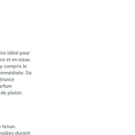
re idéal pour
ce et en eaux
 y compris le
 immédiate. Sa
lérance
parfum
e plaisir.
e tenue.
umulées durant