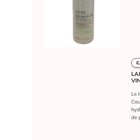
C
LA
VI
Le 
Cau
hyd
de 