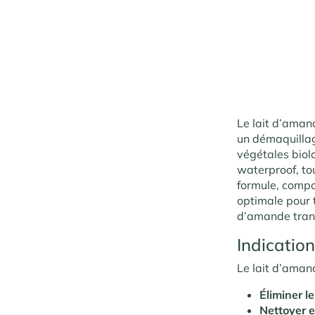
Le lait d’aman
un démaquillag
végétales biolo
waterproof, to
formule, compo
optimale pour 
d’amande trans
Indicatio
Le lait d’aman
Éliminer l
Nettoyer 