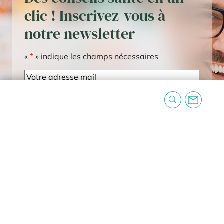
clic ! Inscrivez-vous à
notre newsletter
«
*
» indique les champs nécessaires
E-
mail
RGPD
*
J'accepte les mentions légales
CAPTCHA