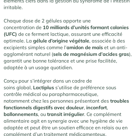
éléments clefs dans la gestion du syndrome de l’intestin
irritable.
Chaque dose de 2 gélules apporte une
concentration de
10 milliards d’unités formant colonies
(UFC)
de ce ferment lactique, assurant une efficacité
optimale. La
gélule d’origine végétale
, associée à des
excipients simples comme l’
amidon de maïs
et un anti-
agglomérant naturel (
sels de magnésium d’acides gras
),
garantit une bonne tolérance et une prise facilitée,
adaptée à un usage quotidien.
Conçu pour s’intégrer dans un cadre de
soins global,
Lactiplus
s’utilise de préférence sous
contrôle médical ou parapharmaceutique,
notamment chez les personnes présentant des
troubles
fonctionnels digestifs avec douleur
,
inconfort
,
ballonnements
, ou
transit
irrégulier
. Ce complément
alimentaire agit en synergie avec une hygiène de vie
adaptée et peut être un soutien efficace en relais ou en
complément d’un traitement médicamenteux.