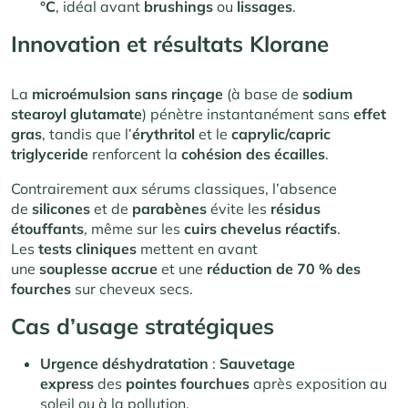
°C
, idéal avant
brushings
ou
lissages
.
Innovation et résultats Klorane
La
microémulsion sans rinçage
(à base de
sodium
stearoyl glutamate
) pénètre instantanément sans
effet
gras
, tandis que l’
érythritol
et le
caprylic/capric
triglyceride
renforcent la
cohésion des écailles
.
Contrairement aux sérums classiques, l’absence
de
silicones
et de
parabènes
évite les
résidus
étouffants
, même sur les
cuirs chevelus réactifs
.
Les
tests cliniques
mettent en avant
une
souplesse accrue
et une
réduction de 70 % des
fourches
sur cheveux secs.
Cas d’usage stratégiques
Urgence déshydratation
:
Sauvetage
express
des
pointes fourchues
après exposition au
soleil ou à la pollution.