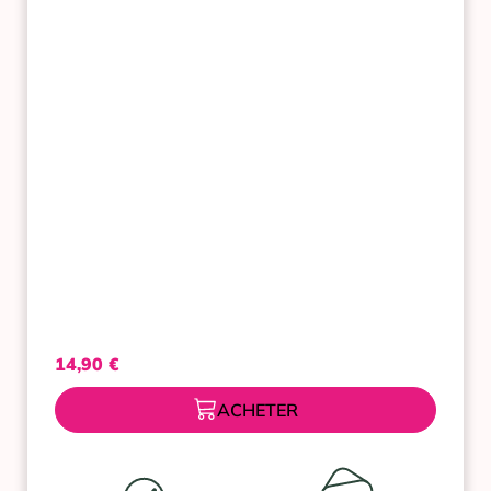
AU
FIGUIER
DE
BARBARIE
100ML
14,90
€
ACHETER