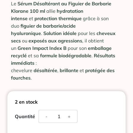
Le
Sérum Désaltérant au Figuier de Barbarie
Klorane 100 ml
allie
hydratation
intense
et
protection thermique
grâce à son
duo
figuier de barbarie/acide
hyaluronique
.
Solution idéale
pour les
cheveux
secs
ou
exposés aux agressions
, il obtient
un
Green Impact Index B
pour son
emballage
recyclé
et sa
formule biodégradable
.
Résultats
immédiats
:
chevelure
désaltérée
,
brillante
et
protégée des
fourches
.
2 en stock
quantité
Quantité
-
+
de
KLORANE
SERUM