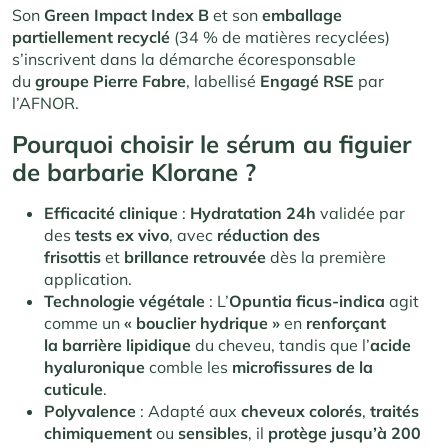
Son
Green Impact Index B
et son
emballage
partiellement recyclé
(34 % de matières recyclées)
s’inscrivent dans la démarche écoresponsable
du
groupe Pierre Fabre
, labellisé
Engagé RSE
par
l’AFNOR.
Pourquoi choisir le sérum au figuier
de barbarie Klorane ?
Efficacité clinique
:
Hydratation 24h
validée par
des
tests ex vivo
, avec
réduction des
frisottis
et
brillance retrouvée
dès la première
application.
Technologie végétale
: L’
Opuntia ficus-indica
agit
comme un
« bouclier hydrique »
en
renforçant
la barrière lipidique
du cheveu, tandis que l’
acide
hyaluronique
comble les
microfissures de la
cuticule
.
Polyvalence
: Adapté aux
cheveux colorés
,
traités
chimiquement
ou
sensibles
, il
protège jusqu’à 200