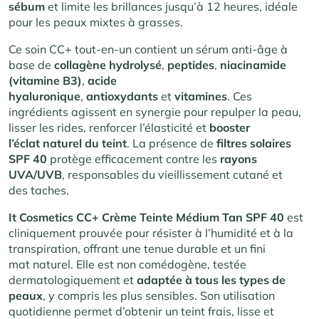
sébum
et limite les brillances jusqu’à 12 heures, idéale
pour les peaux mixtes à grasses.
Ce soin CC+ tout-en-un contient un sérum anti-âge à
base de
collagène hydrolysé
,
peptides
,
niacinamide
(vitamine B3)
,
acide
hyaluronique
,
antioxydants
et
vitamines
. Ces
ingrédients agissent en synergie pour repulper la peau,
lisser les rides, renforcer l’élasticité et
booster
l’éclat naturel du teint
. La présence de
filtres solaires
SPF 40
protège efficacement contre les
rayons
UVA/UVB
, responsables du vieillissement cutané et
des taches.
It Cosmetics CC+ Crème Teinte Médium Tan SPF 40
est
cliniquement prouvée pour résister à l’humidité et à la
transpiration, offrant une tenue durable et un fini
mat naturel. Elle est non comédogène, testée
dermatologiquement et
adaptée à tous les types de
peaux
, y compris les plus sensibles. Son utilisation
quotidienne permet d’obtenir un teint frais, lisse et