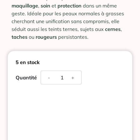
maquillage
,
soin
et
protection
dans un même
geste. Idéale pour les peaux normales à grasses
cherchant une unification sans compromis, elle
séduit aussi les teints ternes, sujets aux
cernes
,
taches
ou
rougeurs
persistantes.
5 en stock
quantité
Quantité
-
+
de
IT
COSMETICS
CC+
CREME
TEINTE
MEDIUM
TAN
SPF