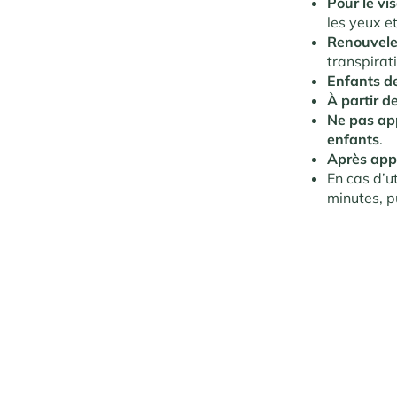
Pour le vi
les yeux e
Renouveler
transpirat
Enfants d
À partir d
Ne pas app
enfants
.
Après app
En cas d’u
minutes, pu