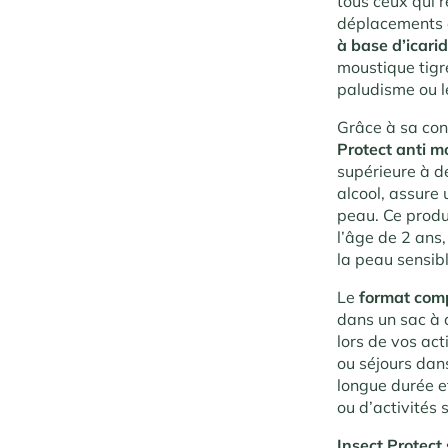
tous ceux qui 
déplacements e
à base d’icari
moustique tigre
paludisme ou l
Grâce à sa con
Protect anti m
supérieure à d
alcool, assure 
peau
. Ce prod
l’âge de 2 ans,
la peau sensib
Le
format com
dans un sac à 
lors de vos act
ou séjours dan
longue durée et
ou d’activités 
Insect Protect