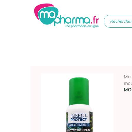
Médicaments
Soins
Santé
Hygiè
beau
Ma
mou
MO