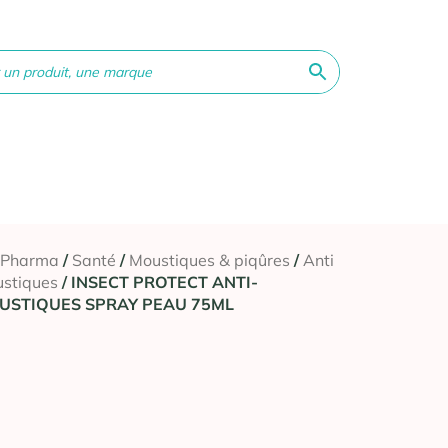
ne &
Bébé &
Matériel
Orthopédie
Vé
té
Maman
médical
 Pharma
/
Santé
/
Moustiques & piqûres
/
Anti
stiques
/ INSECT PROTECT ANTI-
USTIQUES SPRAY PEAU 75ML