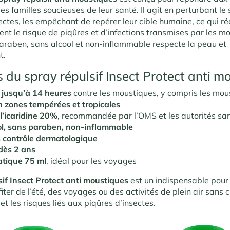
s familles soucieuses de leur santé. Il agit en perturbant l
sectes, les empêchant de repérer leur cible humaine, ce qui ré
nt le risque de piqûres et d’infections transmises par les m
araben, sans alcool et non-inflammable respecte la peau et
t
.
 du spray répulsif Insect Protect anti m
 jusqu’à 14 heures
contre les moustiques, y compris les mou
n zones tempérées et tropicales
l’icaridine 20%
, recommandée par l’OMS et les autorités san
ol, sans paraben, non-inflammable
s contrôle dermatologique
 dès 2 ans
atique 75 ml
, idéal pour les voyages
sif Insect Protect anti moustiques
est un indispensable pour
iter de l’été, des voyages ou des activités de plein air sans c
t les risques liés aux piqûres d’insectes.