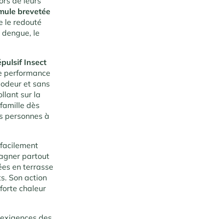
ors de leurs
mule brevetée
e le redouté
a dengue, le
pulsif Insect
e performance
 odeur et sans
llant sur la
 famille dès
les personnes à
 facilement
pagner partout
ées en terrasse
s. Son action
forte chaleur
 exigences des