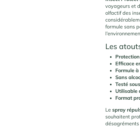
voyageurs et de
olfactif des in
considérableme
formule sans p
l’environnemen
Les atouts
Protection
Efficace e
Formule à 
Sans alco
Testé sou
Utilisable
Format pr
Le
spray répul
souhaitent prof
désagréments e