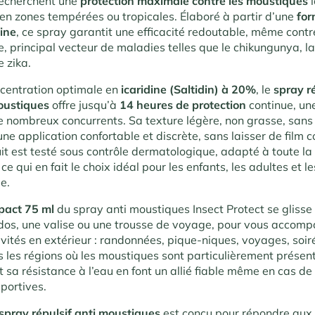
recherchent une
protection maximale contre les moustiques
l
n zones tempérées ou tropicales. Élaboré à partir d’une
for
dine
, ce spray garantit une efficacité redoutable, même contr
, principal vecteur de maladies telles que le chikungunya, l
e zika
.
centration optimale en
icaridine (Saltidin) à 20%
, le
spray ré
oustiques
offre jusqu’à
14 heures de protection
continue, un
e nombreux concurrents. Sa texture légère, non grasse, sans
une application confortable et discrète, sans laisser de film co
uit est testé sous contrôle dermatologique, adapté à toute la
 ce qui en fait le choix idéal pour les enfants, les adultes et 
le
.
pact 75 ml
du spray anti moustiques Insect Protect se glisse
dos, une valise ou une trousse de voyage, pour vous accom
ivités en extérieur : randonnées, pique-niques, voyages, soir
s les régions où les moustiques sont particulièrement présent
 sa résistance à l’eau en font un allié fiable même en cas de 
sportives
.
 spray répulsif anti moustiques
est conçu pour répondre aux