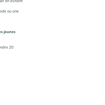
uer en évitant
ade ou une
es jeunes
tendre 20