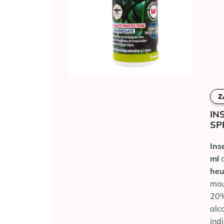
Z
IN
SP
Ins
ml
o
heu
mou
20%
alc
ind