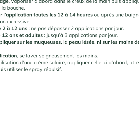
sage
, vaporiser d’abord dans le creux de la main puis appliq
t la bouche.
 l’application toutes les 12 à 14 heures
ou après une baign
ion excessive
.
e 2 à 12 ans
: ne pas dépasser 2 applications par jour.
e 12 ans et adultes
: jusqu’à 3 applications par jour.
liquer sur les muqueuses, la peau lésée, ni sur les mains d
lication
, se laver soigneusement les mains.
tilisation d’une crème solaire, appliquer celle-ci d’abord, at
is utiliser le spray répulsif.