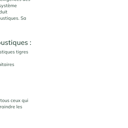
e système
duit
oustiques. Sa
oustiques :
stiques tigres
itaires
 tous ceux qui
raindre les