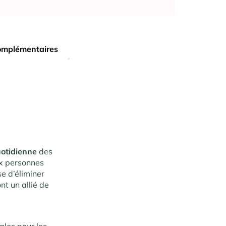
omplémentaires
uotidienne
des
ux personnes
se d’éliminer
ont un allié de
ales pour les