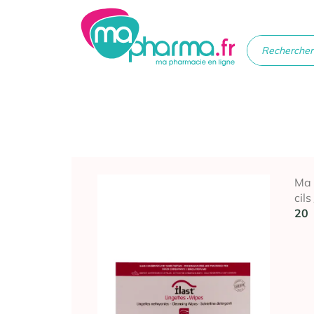
Médicaments
Soins
Santé
Hygiè
beau
Ma
cils
20