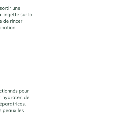
sortir une
lingette sur la
e de rincer
ination
ectionnés pour
r hydrater, de
éparatrices.
es peaux les