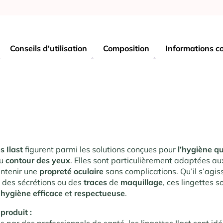
Conseils d'utilisation
Composition
Informations c
s Ilast
figurent parmi les solutions conçues pour
l’hygiène q
du
contour des yeux
. Elles sont particulièrement adaptées a
intenir une
propreté oculaire
sans complications. Qu’il s’agis
, des sécrétions ou des
traces
de
maquillage
, ces lingettes s
e
hygiène efficace
et
respectueuse
.
produit :
ar des professionnels de santé, les lingettes Ilast sont idé