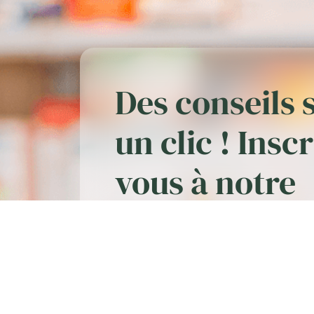
Des conseils 
un clic ! Insc
vous à notre
newsletter
«
*
» indique les champs nécessaires
E-
mail