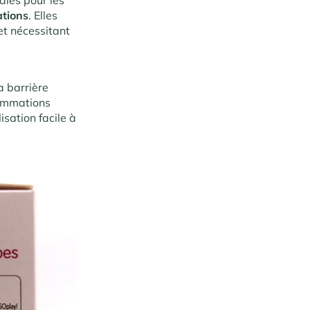
tations
. Elles
et nécessitant
a barrière
lammations
sation facile à