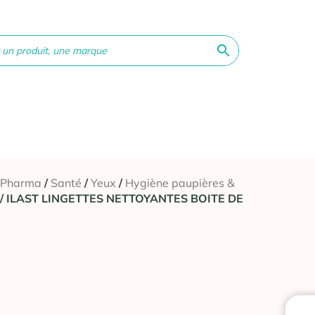
ne &
Bébé &
Matériel
Orthopédie
Vé
té
Maman
médical
 Pharma
/
Santé
/
Yeux
/
Hygiène paupières &
/ ILAST LINGETTES NETTOYANTES BOITE DE