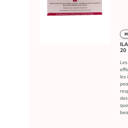
H
IL
20
Les
eff
les 
pea
res
des
quo
bea