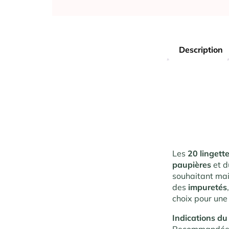
Description
Les
20 lingette
paupières
et 
souhaitant ma
des
impuretés
choix pour un
Indications du 
Recommandées p