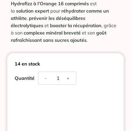
Hydrafizz à l’Orange 16 comprimés
est
la
solution expert
pour
réhydrater comme un
athlète
,
prévenir les déséquilibres
électrolytiques
et
booster la récupération
, grâce
à son
complexe minéral breveté
et son
goût
rafraîchissant sans sucres ajoutés
.
14 en stock
quantité
Quantité
-
+
de
HYDRAFIZZ
A
L'ORANGE
16
COMPRIMES
EFFERVESCENTS