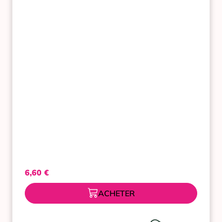
2
TUBES
6,60
€
ACHETER