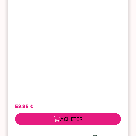
COSMETICS
HELLO
RESULTS
SERUM
EN
CREME
ANTI-
AGE
50
ML
59,95
€
ACHETER