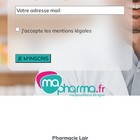
E-
mail
RGPD
*
J'accepte les mentions légales
CAPTCHA
Pharmacie Lair