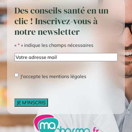
Des conseils santé en un
clic ! Inscrivez-vous à
notre newsletter
«
*
» indique les champs nécessaires
E-
mail
RGPD
*
J'accepte les mentions légales
CAPTCHA