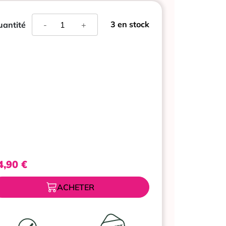
quantité
3 en stock
antité
-
+
de
GRANIONS
VITAMINE
B12,
180
COMPRIMES
4,90
€
ACHETER