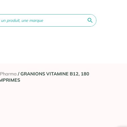
ne &
Bébé &
Matériel
Orthopédie
Vé
té
Maman
médical
 Pharma
/ GRANIONS VITAMINE B12, 180
MPRIMES