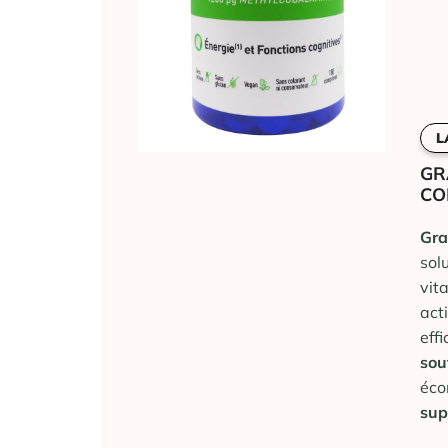
L
GR
CO
Gra
sol
vit
act
eff
sou
éco
sup