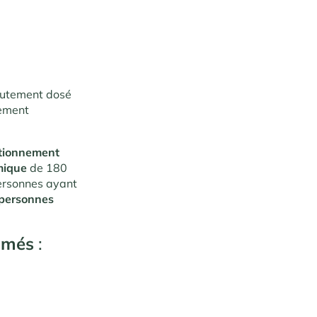
autement dosé
tement
tionnement
mique
de 180
ersonnes ayant
personnes
imés
: