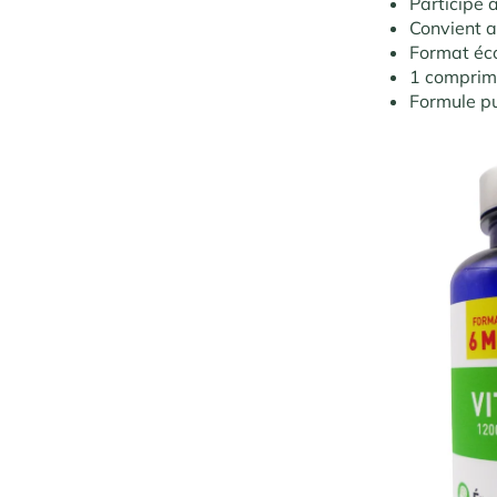
Participe 
Convient 
Format é
1 comprimé
Formule pu