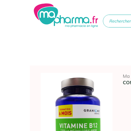
Médicaments
Soins
Santé
Hygiè
beau
Ma
CO