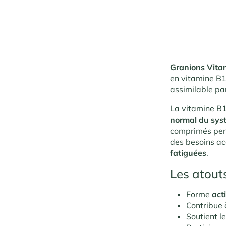
Granions Vita
en vitamine B
assimilable pa
La vitamine B12
normal du sys
comprimés per
des besoins ac
fatiguées
.
Les atout
Forme
act
Contribue 
Soutient l