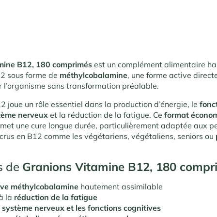
mine B12, 180 comprimés
est un complément alimentaire h
12 sous forme de
méthylcobalamine
, une forme active direc
r l’organisme sans transformation préalable.
 joue un rôle essentiel dans la production d’énergie, le
fonc
tème nerveux
et la réduction de la fatigue. Ce
format écono
met une cure longue durée, particulièrement adaptée aux p
crus en B12 comme les végétariens, végétaliens, seniors ou
s de
Granions Vitamine B12, 180 compr
ive méthylcobalamine
hautement assimilable
à la
réduction de la fatigue
e
système nerveux et les fonctions cognitives