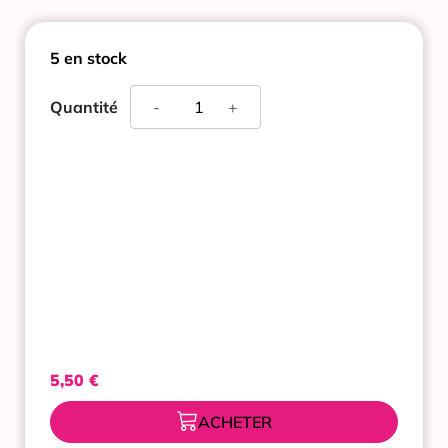
5 en stock
quantité
Quantité
-
+
de
GIFRER
TISANE
ALLAITEMENT
20
SACHETS
5,50
€
ACHETER