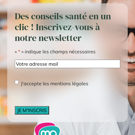
Des conseils santé en un
clic ! Inscrivez-vous à
notre newsletter
«
*
» indique les champs nécessaires
E-
mail
RGPD
*
J'accepte les mentions légales
CAPTCHA