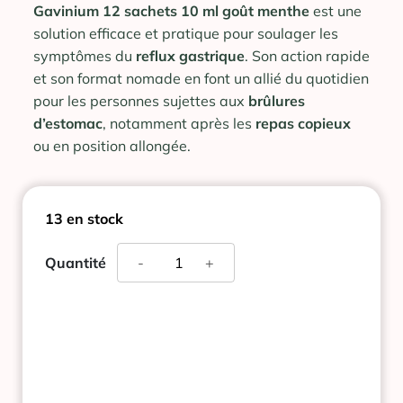
Gavinium 12 sachets 10 ml goût menthe
est une
solution efficace et pratique pour soulager les
symptômes du
reflux gastrique
. Son action rapide
et son format nomade en font un allié du quotidien
pour les personnes sujettes aux
brûlures
d’estomac
, notamment après les
repas
copieux
ou en position allongée.
13 en stock
quantité
Quantité
-
+
de
GAVINIUM
SUSPENSION
BUVABLE
12
SACHETS
10ML