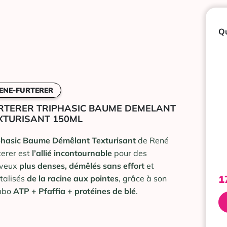
Qu
ENE-FURTERER
RTERER TRIPHASIC BAUME DEMELANT
XTURISANT 150ML
phasic Baume Démêlant Texturisant
de René
terer est
l’allié incontournable
pour des
eveux
plus denses, démêlés sans effort
et
1
italisés
de la racine aux pointes
, grâce à son
mbo
ATP + Pfaffia + protéines de blé
.