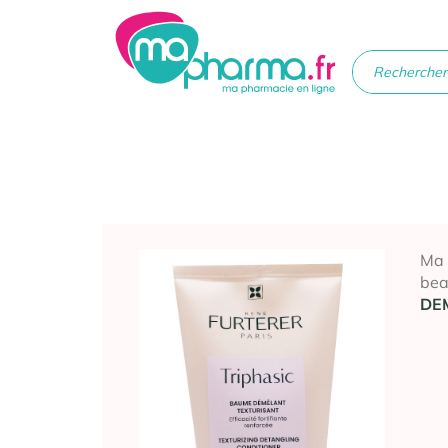
Médicaments
Soins
Santé
Hygiè
beau
Ma
bea
DE