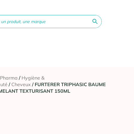
ne &
Bébé &
Matériel
Orthopédie
Vé
té
Maman
médical
 Pharma
/
Hygiène &
uté
/
Cheveux
/ FURTERER TRIPHASIC BAUME
MELANT TEXTURISANT 150ML