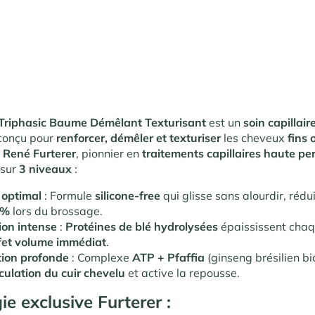
 Triphasic Baume Démêlant Texturisant
est un
soin capillair
conçu pour
renforcer, démêler et texturiser
les cheveux
fins 
r
René Furterer
, pionnier en
traitements capillaires haute p
 sur
3 niveaux
:
optimal
: Formule
silicone-free
qui glisse sans alourdir, rédu
8%
lors du brossage.
ion intense
:
Protéines de blé hydrolysées
épaississent chaq
fet volume immédiat
.
tion profonde
: Complexe
ATP + Pfaffia
(ginseng brésilien bi
culation du cuir chevelu
et active la repousse.
e exclusive Furterer :