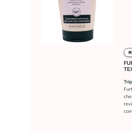
R
FU
TE
Tri
Fur
ch
rev
co