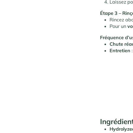
Laissez p
Étape 3 – Rin
Rincez ab
Pour un
vo
Fréquence d’
Chute réac
Entretien
:
Ingrédient
Hydrolyze