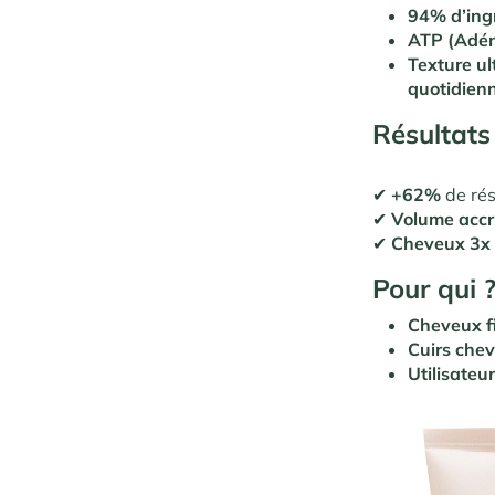
94% d’ingr
ATP (Adén
Texture ul
quotidien
Résultats
✔
+62%
de rés
✔
Volume acc
✔
Cheveux 3x p
Pour qui 
Cheveux f
Cuirs chev
Utilisateu