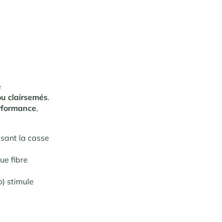
e
ou clairsemés
.
erformance
,
isant la casse
ue fibre
o) stimule