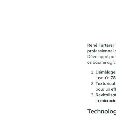
René Furterer
professionnel
Développé pa
ce baume agit
Démêlage 
jusqu’à
7
Texturisat
pour un
ef
Revitalisa
la
microcir
Technologi