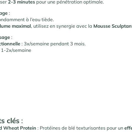
oser
2-3 minutes
pour une pénétration optimale
.
çage
:
ondamment à l’eau tiède.
lume maximal
, utilisez en synergie avec la
Mousse Sculptant
usage
:
tionnelle
: 3x/semaine pendant 3 mois.
 1-2x/semaine
s clés
:
d Wheat Protein
: Protéines de blé texturisantes pour un
eff