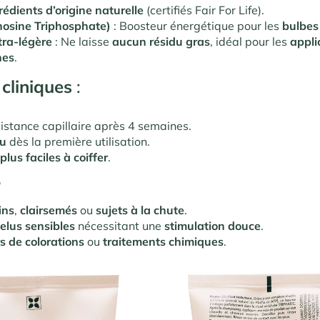
édients d’origine naturelle
(certifiés Fair For Life).
osine Triphosphate)
: Boosteur énergétique pour les
bulbes 
tra-légère
: Ne laisse
aucun résidu gras
, idéal pour les
appli
nes
.
 cliniques
:
istance capillaire après 4 semaines.
ru
dès la première utilisation.
lus faciles à coiffer
.
?
ins
,
clairsemés
ou
sujets à la chute
.
elus sensibles
nécessitant une
stimulation douce
.
rs de colorations
ou
traitements chimiques
.