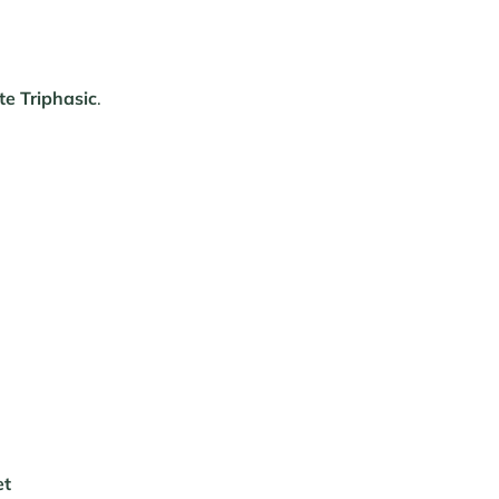
e Triphasic
.
et