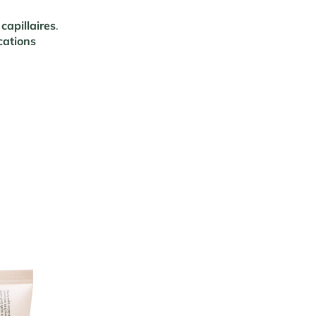
capillaires
.
cations