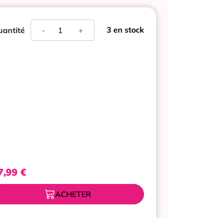
quantité
3 en stock
antité
-
+
de
FURTERER
TRIPHASIC
BAUME
DEMELANT
TEXTURISANT
150ML
7,99
€
ACHETER