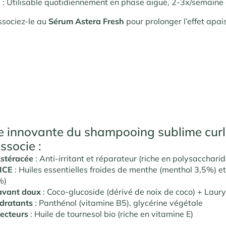
e
: Utilisable quotidiennement en phase aiguë, 2-3x/semaine 
ssociez-le au
Sérum Astera Fresh
pour prolonger l’effet apai
e innovante du shampooing sublime curl
ssocie :
Astéracée
: Anti-irritant et réparateur (riche en polysaccharid
ICE
: Huiles essentielles froides de menthe (menthol 3,5%) e
%)
avant doux
: Coco-glucoside (dérivé de noix de coco) + Laury
dratants
: Panthénol (vitamine B5), glycérine végétale
tecteurs
: Huile de tournesol bio (riche en vitamine E)