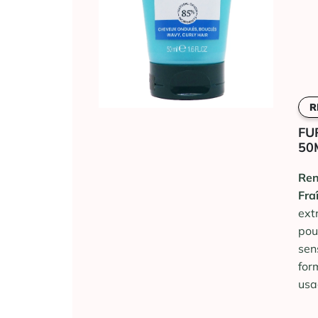
R
FU
50
Ren
Fra
ext
pou
sen
for
usa