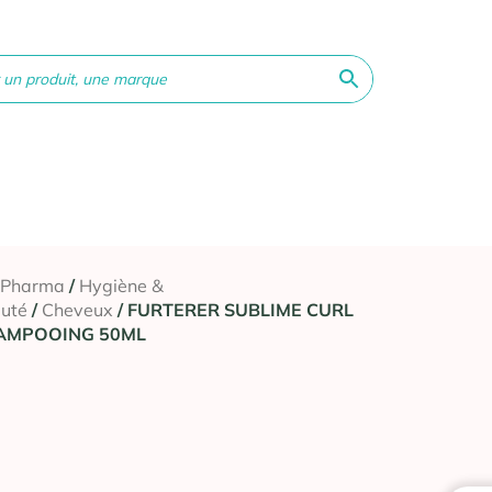
ne &
Bébé &
Matériel
Orthopédie
Vé
té
Maman
médical
 Pharma
/
Hygiène &
uté
/
Cheveux
/ FURTERER SUBLIME CURL
AMPOOING 50ML