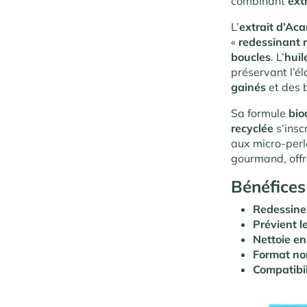
combinant
ext
L’
extrait d’Ac
«
redessinant 
boucles
. L’
huil
préservant l’é
gainés
et des 
Sa formule
bio
recyclée
s’insc
aux micro-perl
gourmand, offr
Bénéfices
Redessine
Prévient le
Nettoie e
Format n
Compatibil