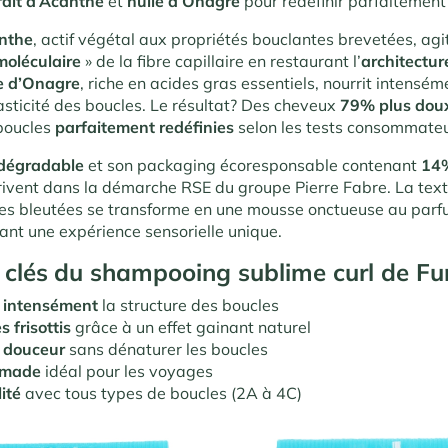
rait d’Acanthe
et
huile d’Onagre
pour redéfinir parfaitement 
anthe
, actif végétal aux propriétés bouclantes brevetées, a
moléculaire
» de la fibre capillaire en restaurant l’
architectur
e d’Onagre
, riche en acides gras essentiels, nourrit intensém
lasticité des boucles. Le résultat? Des cheveux
79% plus dou
boucles
parfaitement redéfinies
selon les tests consommateu
dégradable
et son packaging écoresponsable contenant
14%
rivent dans la démarche RSE du groupe Pierre Fabre. La tex
es bleutées se transforme en une mousse onctueuse au parfu
ant une expérience sensorielle unique.
 clés
du shampooing sublime curl de Fur
 intensément
la structure des boucles
s frisottis
grâce à un effet gainant naturel
n douceur
sans dénaturer les boucles
omade
idéal pour les voyages
ité
avec tous types de boucles (2A à 4C)