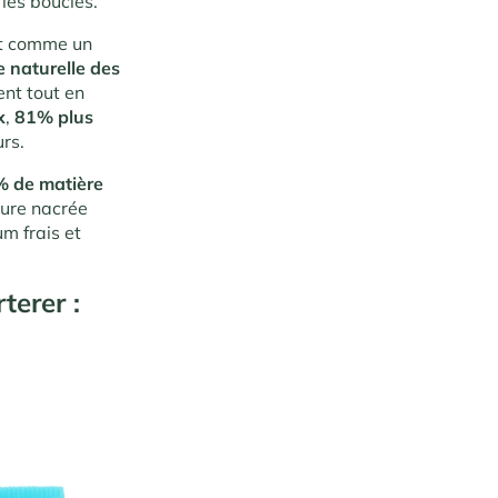
les boucles.
git comme un
e naturelle des
ent tout en
x
,
81% plus
rs.
 de matière
ture nacrée
m frais et
terer :