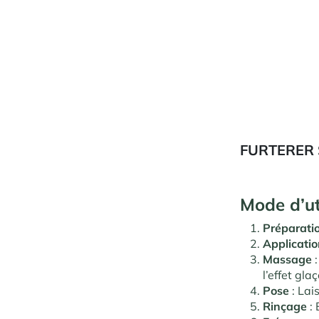
FURTERER
Mode d’ut
Préparati
Applicati
Massage
:
l’effet gla
Pose
: Lai
Rinçage
: 