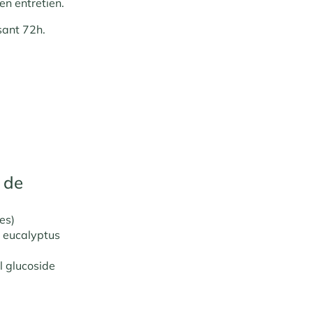
en entretien.
sant 72h.
 de
es)
t eucalyptus
l glucoside