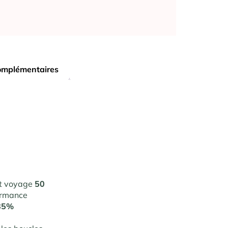
omplémentaires
t voyage
50
formance
85%