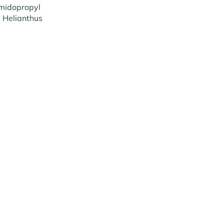
amidopropyl
, Helianthus