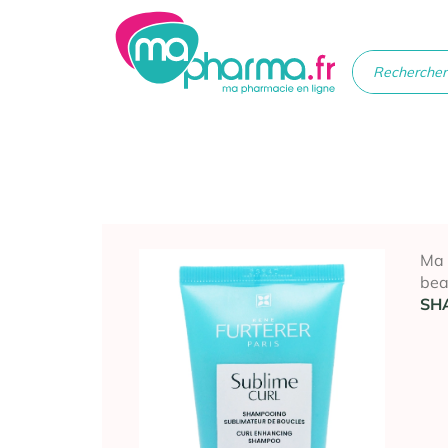
Médicaments
Soins
Santé
Hygiè
beau
Ma
bea
SH