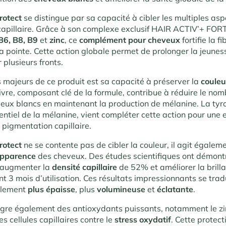
rotect
se distingue par sa capacité à cibler les multiples as
 capillaire. Grâce à son complexe exclusif HAIR ACTIV’+ FORTI
B6, B8, B9
et
zinc
, ce
complément pour cheveux
fortifie la fi
 la pointe. Cette action globale permet de prolonger la jeune
 plusieurs fronts.
s majeurs de ce produit est sa capacité à préserver la
couleu
ivre, composant clé de la formule, contribue à réduire le no
ux blancs en maintenant la production de mélanine. La tyro
ntiel de la mélanine, vient compléter cette action pour une e
 pigmentation capillaire.
rotect
ne se contente pas de cibler la couleur, il agit égaleme
apparence
des cheveux. Des études scientifiques ont démont
r augmenter la
densité capillaire
de 52% et améliorer la bril
t 3 mois d’utilisation. Ces résultats impressionnants se trad
blement
plus épaisse
, plus
volumineuse
et
éclatante
.
ègre également des antioxydants puissants, notamment le zi
es cellules capillaires contre le
stress oxydatif
. Cette protect