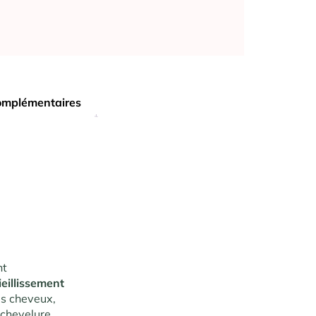
omplémentaires
nt
ieillissement
es cheveux,
 chevelure.