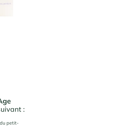
 Age
uivant :
du petit-