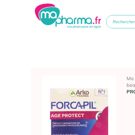
Médicaments
Soins
Santé
Hygiè
beau
Ma
bea
PR