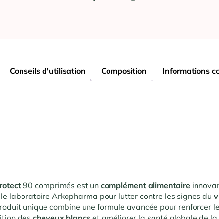
Conseils d'utilisation
Composition
Informations c
rotect
90 comprimés est un
complément alimentaire
innova
le laboratoire Arkopharma pour lutter contre les signes du
v
produit unique combine une formule avancée pour renforcer l
rition des
cheveux blancs
et améliorer la santé globale de la