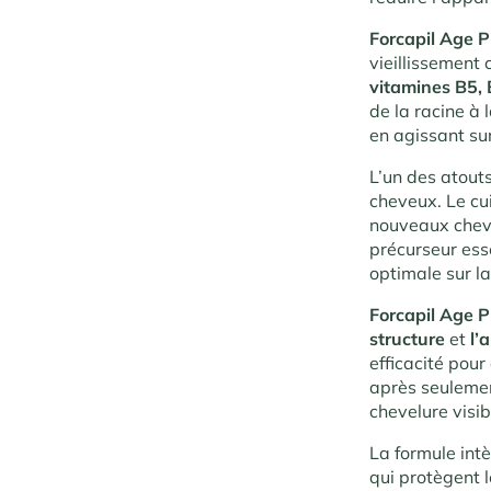
Forcapil Age P
vieillissement
vitamines B5, 
de la racine à
en agissant sur
L’un des atout
cheveux. Le cu
nouveaux cheve
précurseur esse
optimale sur la
Forcapil Age P
structure
et
l’
efficacité pou
après seulemen
chevelure visi
La formule int
qui protègent l