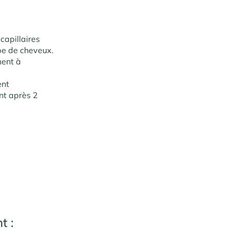
capillaires
ype de cheveux.
ment à
ent
nt après 2
t :