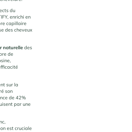
pects du
FY, enrichi en
bre capillaire
sse des cheveux
r naturelle
des
mbre de
sine,
fficacité
nt sur la
ré son
lance de 42%
uisent par une
nc,
ion est cruciale