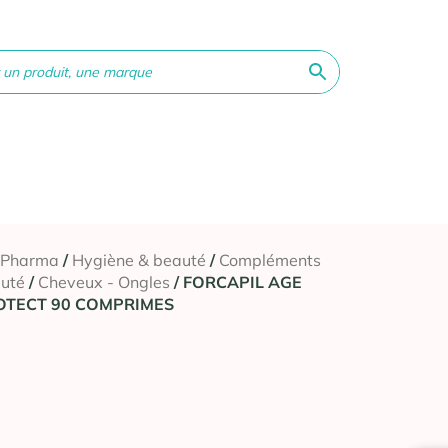
ne &
Bébé &
Matériel
Orthopédie
Vé
té
Maman
médical
 Pharma
/
Hygiène & beauté
/
Compléments
uté
/
Cheveux - Ongles
/ FORCAPIL AGE
OTECT 90 COMPRIMES