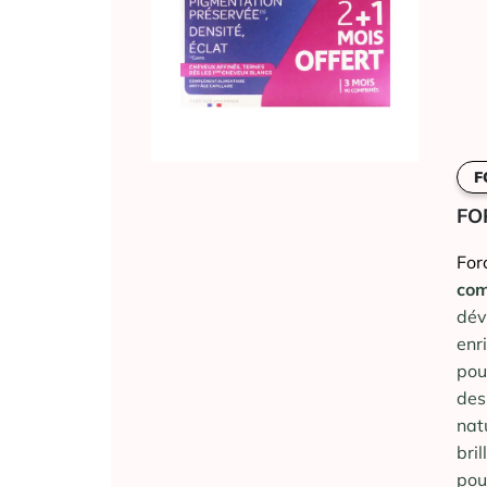
F
FO
For
com
dév
enri
pou
des
nat
bri
pou