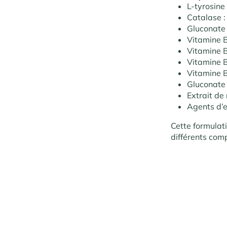
L-tyrosine
Catalase 
Gluconate d
Vitamine B
Vitamine B
Vitamine B
Vitamine B9
Gluconate 
Extrait de 
Agents d’e
Cette formulat
différents comp