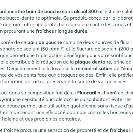
luoré menthe bain de bouche sans alcool 300 ml
est une solu
e bucco-dentaire optimale. Ce produit, conçu par le laborato
 dentaire, offre une protection complète contre les caries et
en procurant une
fraîcheur longue durée
.
fluorée de ce
bain de bouche
combine deux sources de fluor :
phate de sodium (50 ppm F) et le fluorure de sodium (200 p
ique permet une triple action bénéfique pour votre santé buc
elle contribue à la réduction de la
plaque dentaire
, principa
ies. Deuxièmement, elle favorise la
reminéralisation
de
l’émai
ance de vos dents face aux attaques acides. Enfin, elle prévie
a formation de tartre, préservant la santé de vos gencives.
cool dans sa composition fait de ce
Fluocaril bi-fluoré
un choi
yant une sensibilité buccale accrue ou souhaitant éviter les i
ion douce permet une utilisation quotidienne sans risque d’
ut en maintenant une efficacité optimale contre les bactérie
 haleine et des problèmes dentaires.
 fraîche procure une sensation de propreté et de
fraîcheur