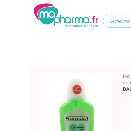
Médicaments
Soins
Santé
Hygiè
beau
Ma
den
BA