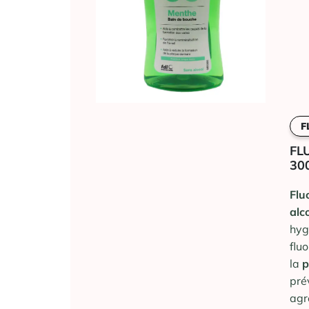
F
FL
30
Flu
alc
hyg
flu
la
p
pré
agr