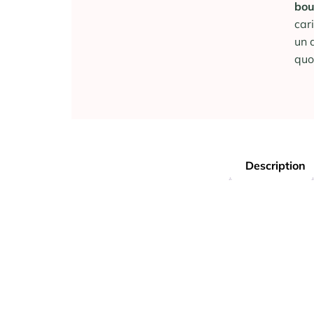
bo
car
un 
quo
Description