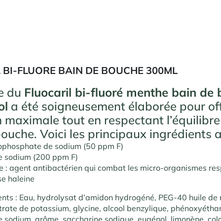
 BI-FLUORE BAIN DE BOUCHE 300ML
e du
Fluocaril bi-fluoré menthe bain de
ol
a été soigneusement élaborée pour off
n maximale tout en respectant l’équilibre
ouche. Voici les principaux ingrédients ac
ophosphate de sodium (50 ppm F)
de sodium (200 ppm F)
te : agent antibactérien qui combat les micro-organismes re
e haleine
ents : Eau, hydrolysat d’amidon hydrogéné, PEG-40 huile de r
trate de potassium, glycine, alcool benzylique, phénoxyéthan
de sodium, arôme, saccharine sodique, eugénol, limonène, colo