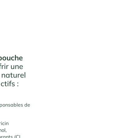
 bouche
rir une
 naturel
tifs :
sponsables de
icin
ol,
rants (CI