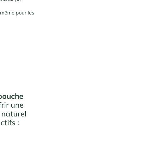
, même pour les
 bouche
rir une
 naturel
tifs :