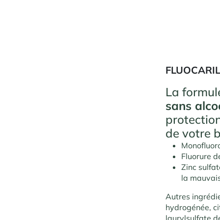
FLUOCARIL
La formul
sans alco
protectio
de votre b
Monofluor
Fluorure 
Zinc sulfa
la mauvais
Autres ingrédi
hydrogénée, ci
laurylsulfate 