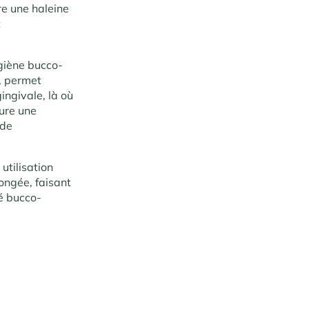
e une haleine
t
giène bucco-
, permet
gingivale, là où
ure une
 de
utilisation
ongée, faisant
é bucco-