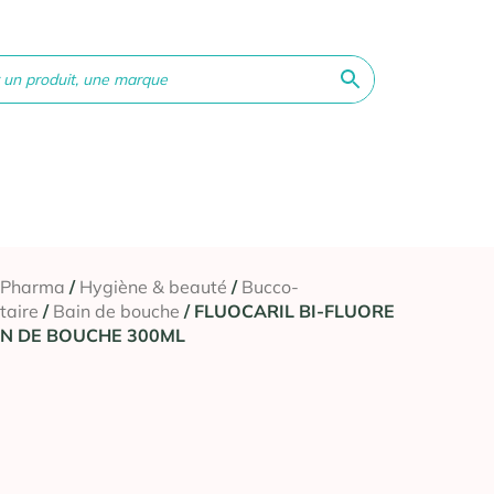
ne &
Bébé &
Matériel
Orthopédie
Vé
té
Maman
médical
 Pharma
/
Hygiène & beauté
/
Bucco-
taire
/
Bain de bouche
/ FLUOCARIL BI-FLUORE
IN DE BOUCHE 300ML