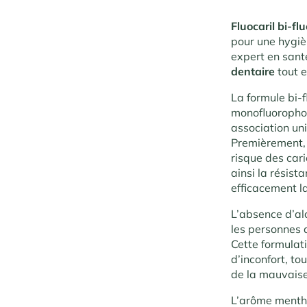
Fluocaril bi-f
pour une hygièn
expert en santé
dentaire
tout 
La formule bi-
monofluorophos
association un
Premièrement, 
risque des car
ainsi la résist
efficacement l
L’absence d’al
les personnes a
Cette formulat
d’inconfort, to
de la mauvaise
L’arôme menthe