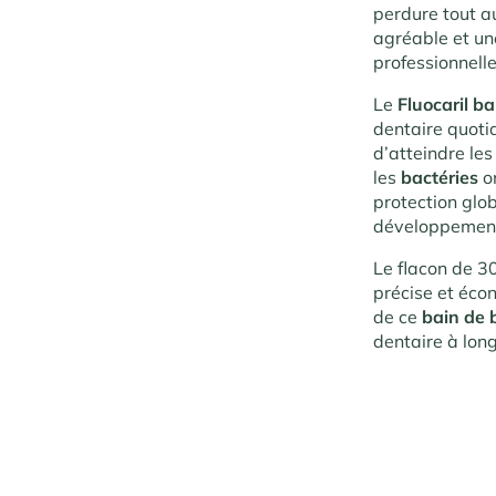
perdure tout a
agréable et une
professionnelle
Le
Fluocaril b
dentaire quoti
d’atteindre les
les
bactéries
o
protection glo
développement
Le flacon de 30
précise et éco
de ce
bain de 
dentaire à lon