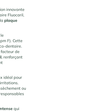
tion innovante
ire Fluocaril,
 la
plaque
 le
pm F). Cette
co-dentaire.
l facteur de
l
, renforçant
nt
x idéal pour
rritations.
assèchement ou
s responsables
 intense
qui