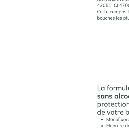
42051, CI 470
Cette composit
bouches les plu
La formul
sans alco
protectio
de votre b
Monofluor
Fluorure 