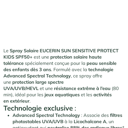
Le
Spray Solaire EUCERIN SUN SENSITIVE PROTECT
KIDS SPF50+
est une
protection solaire haute
tolérance
spécialement conçue pour la
peau sensible
des enfants dès 3 ans
. Formulé avec la
technologie
Advanced Spectral Technology
, ce spray offre
une
protection large spectre
UVA/UVB/HEVL
et une
résistance extrême à l’eau
(80
min), idéal pour les
jeux aquatiques
et les
activités
en extérieur
.
Technologie exclusive
:
Advanced Spectral Technology
: Associe des
filtres
photostables UVA/UVB
à la
Licochalcone A
, un
antioxydant qui
neutralise 88% des radicaux libres
*