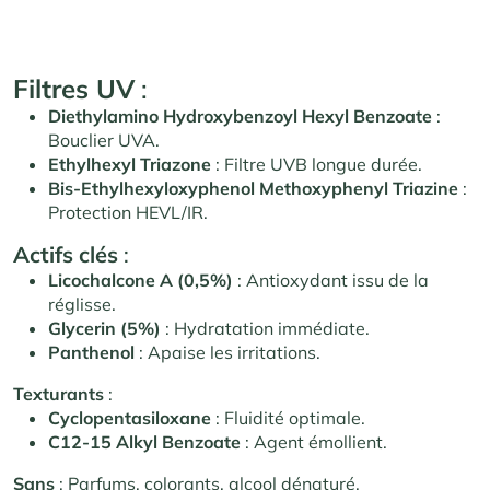
Filtres UV
:
Diethylamino Hydroxybenzoyl Hexyl Benzoate
:
Bouclier UVA.
Ethylhexyl Triazone
: Filtre UVB longue durée.
Bis-Ethylhexyloxyphenol Methoxyphenyl Triazine
:
Protection HEVL/IR.
Actifs clés
:
Licochalcone A (0,5%)
: Antioxydant issu de la
réglisse.
Glycerin (5%)
: Hydratation immédiate.
Panthenol
: Apaise les irritations.
Texturants
:
Cyclopentasiloxane
: Fluidité optimale.
C12-15 Alkyl Benzoate
: Agent émollient.
Sans
: Parfums, colorants, alcool dénaturé.