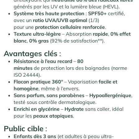
générés par les UV et la lumière bleue (HEVL).
Système très haute protection
:
SPF50+
certifié,
avec un
ratio UVA/UVB optimal
(1/3)
pour une
protection cellulaire renforcée
.
Texture ultra-légère
– Absorption
rapide
,
0% effet
blanc
,
0% gras
(92% de satisfaction**).
Avantages clés
:
Résistance à l’eau record
–
80
minutes
de protection lors des baignades (norme
ISO 24444).
Flacon pratique 360°
– Vaporisation
facile et
homogène
, même à l’envers.
Sans parfum, sans parabènes
–
Hypoallergénique
,
testé sous contrôle dermatologique.
Enrichi en glycérine
–
Hydrate
sans coller, idéal
pour les
peaux atopiques
.
Public cible
:
Enfants dès 3 ans
(et adultes à peau ultra-