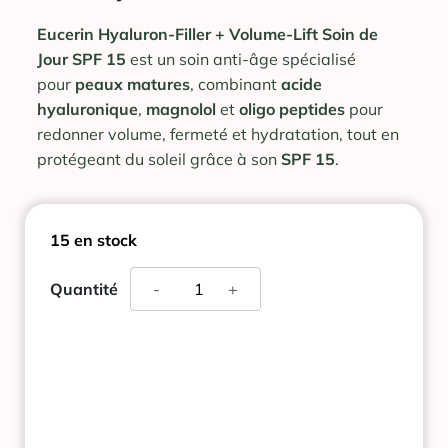
Eucerin Hyaluron-Filler + Volume-Lift Soin de
Jour SPF 15
est un soin anti-âge spécialisé
pour
peaux matures
, combinant
acide
hyaluronique
,
magnolol
et
oligo peptides
pour
redonner volume, fermeté et hydratation, tout en
protégeant du soleil grâce à son
SPF 15
.
15 en stock
quantité
Quantité
-
+
de
EUCERIN
HYALU-
FILLER+VOLUME-
LIFT
SOIN
DE