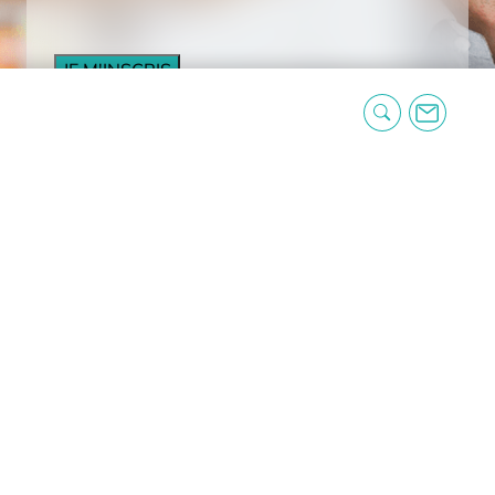
CAPTCHA
Pharmacie Lair
19 place du 6 juin 14500 Vire
02 31 68 00 77