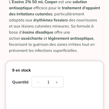
L’
Eosine 2% 50 mL Cooper
est une
solution
antiseptique
efficace pour le
traitement d’appoint
des irritations cutanées
, particulièrement
adaptée aux
érythèmes fessiers
des nourrissons
et aux lésions cutanées mineures. Sa formule à
base d’
éosine disodique
offre une
action
asséchante
et
légèrement antiseptique
,
favorisant la guérison des zones irritées tout en
prévenant les infections superficielles.
9 en stock
quantité
Quantité
-
+
de
EOSINE
2%
SOLUTION
ASSECHANTE