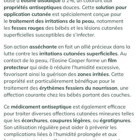
base d’
éosine disodique
à 2%, un colorant aux
propriétés antiseptiques
douces. Cette
solution pour
application cutanée
est spécialement conçue pour
le
traitement des irritations de la peau
, notamment
les
fesses rouges
des bébés et les lésions cutanées
superficielles susceptibles de s’infecter.
Son action
asséchante
en fait un allié précieux dans la
lutte contre les
irritations cutanées superficielles
. Au
contact de la peau, l’Eosine Cooper forme un
film
protecteur
qui aide à réduire l’humidité excessive,
favorisant ainsi la guérison des
zones irritées
. Cette
propriété est particulièrement bénéfique pour le
traitement des
érythèmes fessiers du nourrisson
, une
affection courante chez les bébés portant des couches.
Ce
médicament antiseptique
est également efficace
pour traiter diverses affections cutanées mineures telles
que les
écorchures
,
coupures légères
, ou
égratignures
.
Son utilisation régulière peut aider à prévenir les
complications liées à l’humidité prolongée et aux