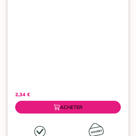
50
ML
2,34
€
ACHETER