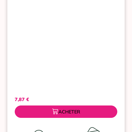
ANTI-
PLAQUE
LOT
2X75
ML
7,87
€
ACHETER