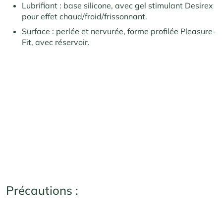
Lubrifiant : base silicone, avec gel stimulant Desirex
pour effet chaud/froid/frissonnant.
Surface : perlée et nervurée, forme profilée Pleasure-
Fit, avec réservoir.
Précautions :