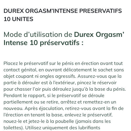
DUREX ORGASM’INTENSE PRESERVATIFS
10 UNITES
Mode d’utilisation de
Durex Orgasm’
Intense 10 préservatifs :
Placez le préservatif sur le pénis en érection avant tout
contact génital, en ouvrant délicatement le sachet sans
objet coupant ni ongles agressifs. Assurez-vous que la
partie à dérouler est à l’extérieur, pincez le réservoir
pour chasser l’air puis déroulez jusqu’à la base du pénis.
Pendant le rapport, si le préservatif se déroule
partiellement ou se retire, arrêtez et remettez-en un
nouveau. Après éjaculation, retirez-vous avant la fin de
l’érection en tenant la base, enlevez le préservatif,
nouez-le et jetez-le à la poubelle (jamais dans les
toilettes). Utilisez uniquement des lubrifiants