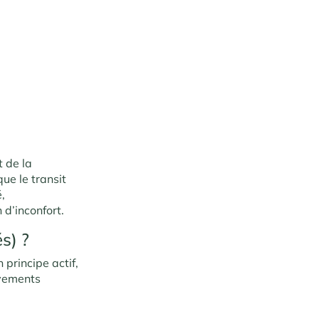
t de la
que le transit
é,
 d’inconfort.
s) ?
 principe actif,
vements