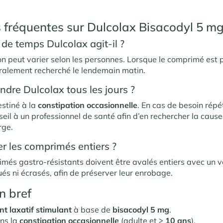
 fréquentes sur Dulcolax Bisacodyl 5 m
de temps Dulcolax agit-il ?
on peut varier selon les personnes. Lorsque le comprimé est pr
néralement recherché le lendemain matin.
ndre Dulcolax tous les jours ?
estiné à la
constipation occasionnelle
. En cas de besoin répé
il à un professionnel de santé afin d’en rechercher la cause
rge.
er les comprimés entiers ?
imés gastro-résistants doivent être avalés entiers avec un v
ués ni écrasés, afin de préserver leur enrobage.
n bref
t laxatif stimulant
à base de
bisacodyl 5 mg
.
ns la
constipation occasionnelle
(adulte et
≥ 10 ans
).