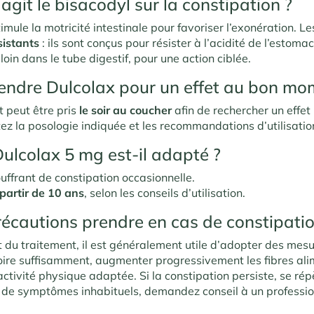
git le bisacodyl sur la constipation ?
imule la motricité intestinale pour favoriser l’exonération. 
sistants
: ils sont conçus pour résister à l’acidité de l’estomac
loin dans le tube digestif, pour une action ciblée.
ndre Dulcolax pour un effet au bon mo
 peut être pris
le soir au coucher
afin de rechercher un effet
ez la posologie indiquée et les recommandations d’utilisatio
Dulcolax 5 mg est-il adapté ?
uffrant de constipation occasionnelle.
partir de 10 ans
, selon les conseils d’utilisation.
récautions prendre en cas de constipatio
du traitement, il est généralement utile d’adopter des mes
boire suffisamment, augmenter progressivement les fibres ali
ctivité physique adaptée. Si la constipation persiste, se rép
e symptômes inhabituels, demandez conseil à un professio