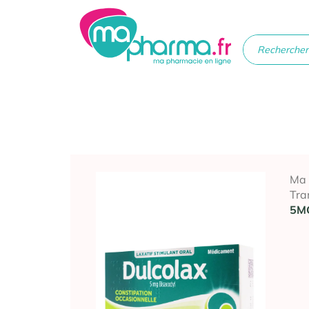
Médicaments
Soins
Santé
Hygiè
beau
Ma
Tra
5M