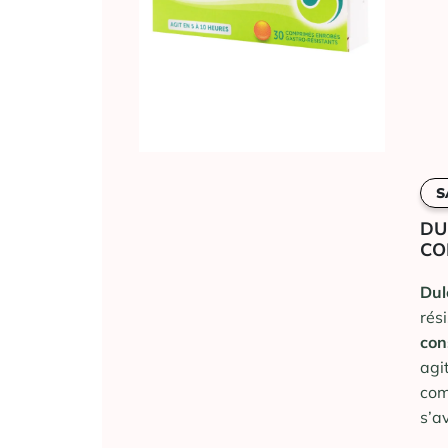
S
DU
CO
Dul
rés
con
agi
com
s’a