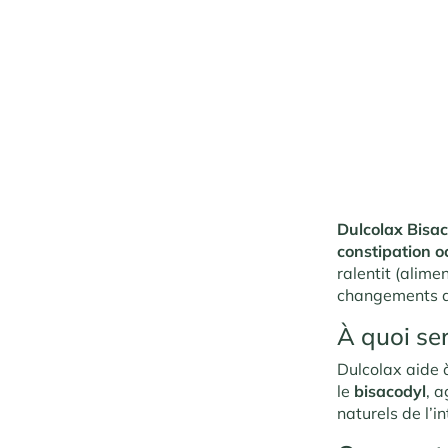
Dulcolax Bisa
constipation o
ralentit (alime
changements de
À quoi se
Dulcolax aide
le
bisacodyl
, 
naturels de l’in