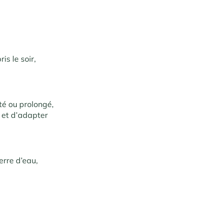
g
is le soir,
té ou prolongé,
 et d’adapter
erre d’eau,