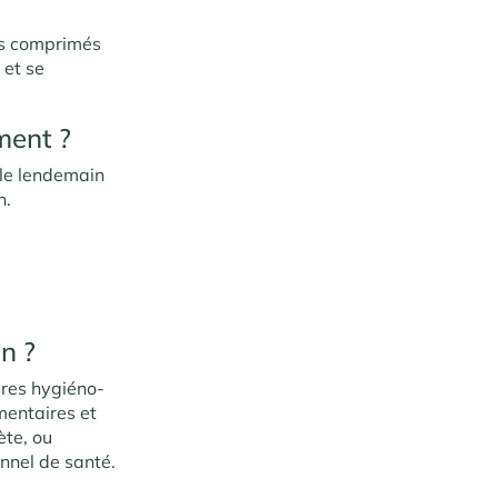
Les comprimés
 et se
ment ?
 le lendemain
n.
n ?
ures hygiéno-
mentaires et
ète, ou
nnel de santé.