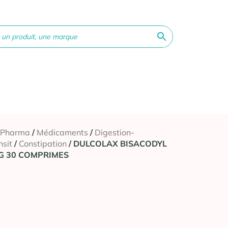
ne &
Bébé &
Matériel
Orthopédie
Vé
té
Maman
médical
 Pharma
/
Médicaments
/
Digestion-
nsit
/
Constipation
/ DULCOLAX BISACODYL
G 30 COMPRIMES