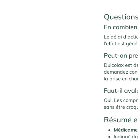
Questions
En combien 
Le délai d’acti
l’effet est gé
Peut-on pre
Dulcolax est d
demandez conse
la prise en cha
Faut-il aval
Oui. Les compr
sans être croq
Résumé e
Médicamen
Indiqué da