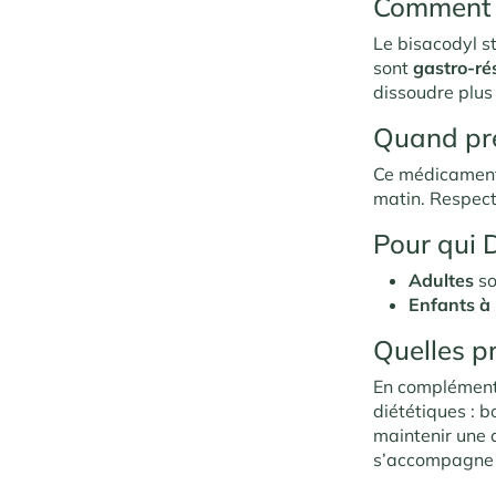
Comment a
Le bisacodyl st
sont
gastro-ré
dissoudre plus 
Quand pre
Ce médicament
matin. Respect
Pour qui 
Adultes
so
Enfants à 
Quelles p
En complément 
diététiques : 
maintenir une a
s’accompagne d