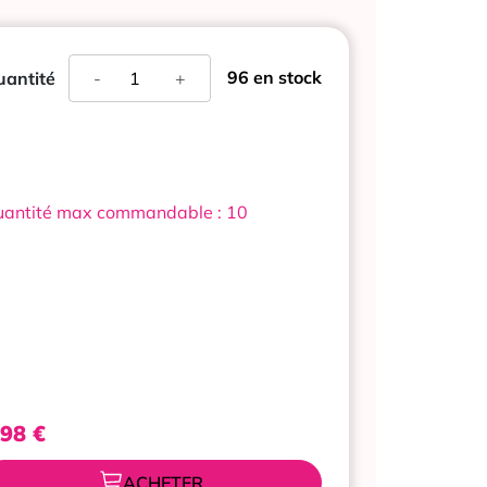
quantité
96 en stock
antité
-
+
de
DULCOLAX
BISACODYL
5MG
30
COMPRIMES
antité max commandable : 10
,98
€
ACHETER