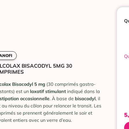
Qu
ANOFI
Qu
LCOLAX BISACODYL 5MG 30
MPRIMES
colax Bisacodyl 5 mg
(30 comprimés gastro-
istants) est un
laxatif stimulant
indiqué dans la
stipation occasionnelle
. À base de
bisacodyl
, il
t au niveau du côlon pour relancer le transit. Les
primés se prennent généralement le soir et
5
valent entiers avec un verre d’eau.