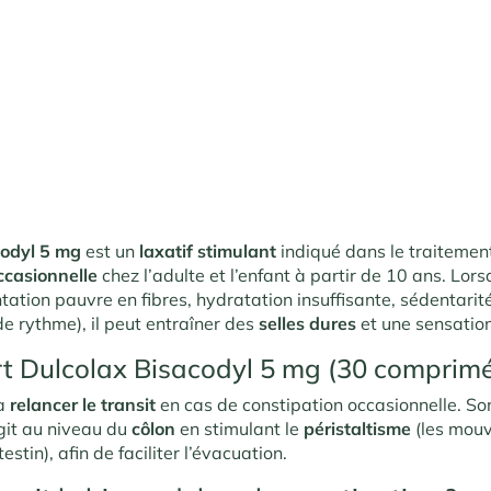
codyl 5 mg
est un
laxatif stimulant
indiqué dans le traitemen
ccasionnelle
chez l’adulte et l’enfant à partir de 10 ans. Lors
ntation pauvre en fibres, hydratation insuffisante, sédentarit
 rythme), il peut entraîner des
selles dures
et une sensation
rt Dulcolax Bisacodyl 5 mg (30 comprimé
 à
relancer le transit
en cas de constipation occasionnelle. Son
agit au niveau du
côlon
en stimulant le
péristaltisme
(les mou
testin), afin de faciliter l’évacuation.