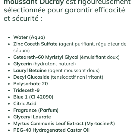
moussant Ducray
est rigoureusement
sélectionnée pour garantir efficacité
et sécurité :
Water (Aqua)
Zinc Coceth Sulfate
(agent purifiant, régulateur de
sébum)
Ceteareth-60 Myristyl Glycol
(émulsifiant doux)
Glycerin
(hydratant naturel)
Lauryl Betaine
(agent moussant doux)
Decyl Glucoside
(tensioactif non irritant)
Polysorbate 20
Trideceth-9
Blue 1 (CI 42090)
Citric Acid
Fragrance (Parfum)
Glyceryl Laurate
Myrtus Communis Leaf Extract (Myrtacine®)
PEG-40 Hydrogenated Castor Oil