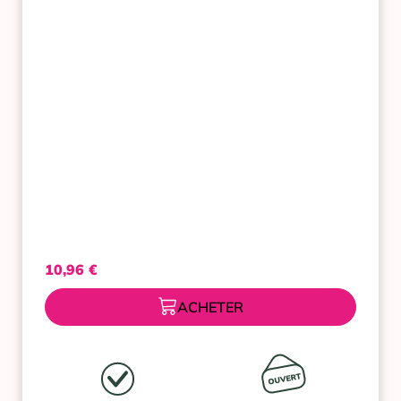
400ML
10,96
€
ACHETER