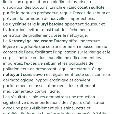
limite son organisation en biofilm et favorise la
disparition des boutons
.
Enrichi en
zinc coceth sulfate
, il
purifie la peau en profondeur, régule l’excès de sébum et
prévient la formation de nouvelles imperfections.
La
glycérine
et la
lauryl bétaïne
apportent douceur et
hydratation, évitant ainsi tout dessèchement ou
sensation de tiraillement après le nettoyage
.
Le
Keracnyl gel moussant Ducray
offre une texture
légère et agréable qui se transforme en mousse fine au
contact de l’eau, facilitant l’application sur le visage et le
corps. Il nettoie en douceur, élimine efficacement les
impuretés, l’excès de sébum et les particules de
pollution, tout en préservant l’équilibre cutané. Ce
gel
nettoyant sans savon
est également testé sous contrôle
dermatologique, hypoallergénique et convient
parfaitement en association avec des traitements
médicamenteux contre l’acné
.
Les résultats cliniques démontrent une réduction
significative des imperfections dès 7 jours d’utilisation,
avec une peau visiblement plus saine, nette et
matifiée
.
Sa formule biodégradable, composée à 84 %