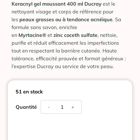
Keracnyl gel moussant 400 ml Ducray
est le
nettoyant visage et corps de référence pour
les
peaux grasses ou à tendance acnéique
. Sa
formule sans savon, enrichie
en
Myrtacine®
et
zinc coceth sulfate
, nettoie,
purifie et réduit efficacement les imperfections
tout en respectant la barrière cutanée. Haute
tolérance, efficacité prouvée et format généreux :
l’expertise Ducray au service de votre peau.
51 en stock
quantité
Quantité
-
+
de
DUCRAY
KERACNYL
GEL
MOUSSANT