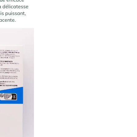
a délicatesse
is puissant,
acente.