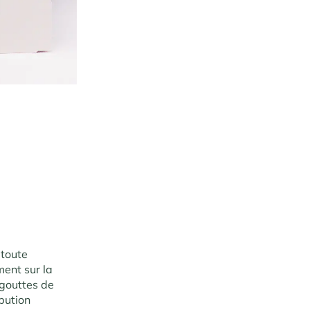
S
 toute
ment sur la
 gouttes de
bution