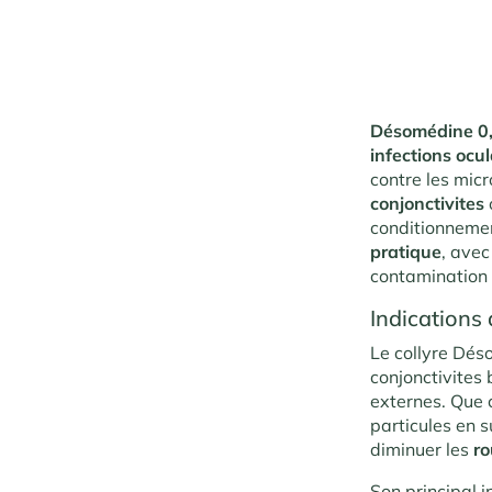
Désomédine 0
infections ocul
contre les mic
conjonctivites
conditionneme
pratique
, ave
contamination 
Indications 
Le collyre Dés
conjonctivites
externes. Que c
particules en 
diminuer les
r
Son principal i