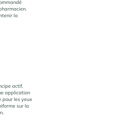
recommandé
u pharmacien.
ntenir la
ipe actif,
ne application
e pour les yeux
niforme sur la
n.