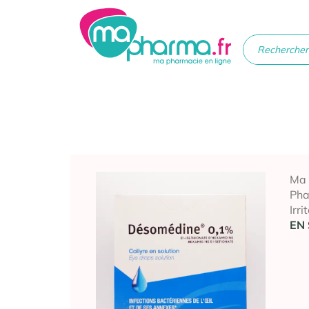
Médicaments
Soins
Santé
Hygiè
beau
Ma
Ph
Irri
EN