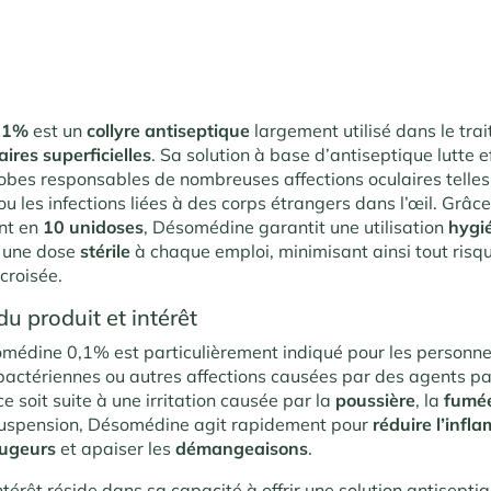
,1%
est un
collyre antiseptique
largement utilisé dans le tra
aires superficielles
. Sa solution à base d’antiseptique lutte 
robes responsables de nombreuses affections oculaires telles
ou les infections liées à des corps étrangers dans l’œil. Grâc
nt en
10 unidoses
, Désomédine garantit une utilisation
hygi
c une dose
stérile
à chaque emploi, minimisant ainsi tout risq
croisée.
du produit et intérêt
omédine 0,1% est particulièrement indiqué pour les personne
 bactériennes ou autres affections causées par des agents 
e soit suite à une irritation causée par la
poussière
, la
fumé
suspension, Désomédine agit rapidement pour
réduire l’infl
ougeurs
et apaiser les
démangeaisons
.
ntérêt réside dans sa capacité à offrir une solution antisepti