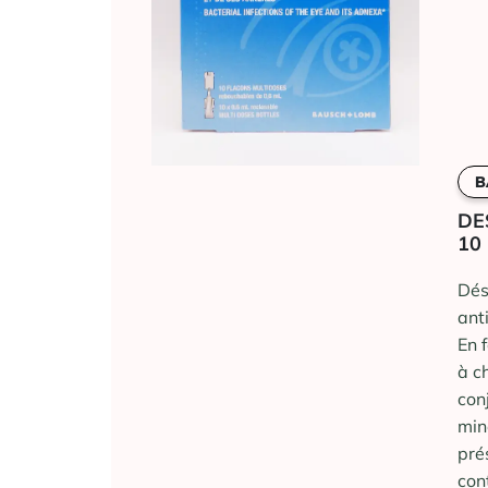
B
DE
10
Dés
ant
En 
à c
con
min
pré
con