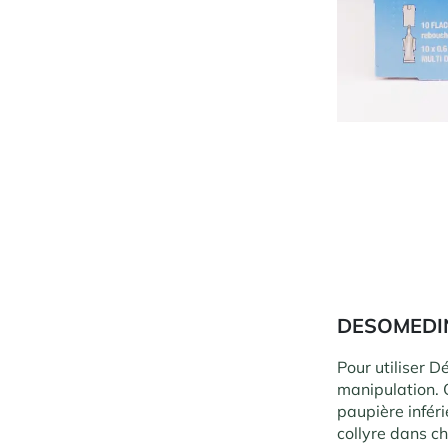
DESOMEDIN
Pour utiliser 
manipulation. O
paupière infér
collyre dans c