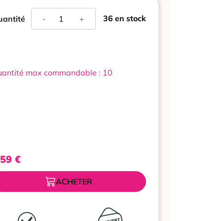
quantité
36 en stock
antité
-
+
de
DESOMEDINE
0,1%
COLLYRE
EN
antité max commandable : 10
SOLUTION
10
UNIDOSES
,59
€
ACHETER