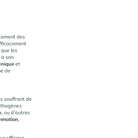
itement des
efficacement
 que les
e à son
énique
et
ue de
s souffrant de
pathogènes
e
, ou d’autres
ammation
,
que efficace