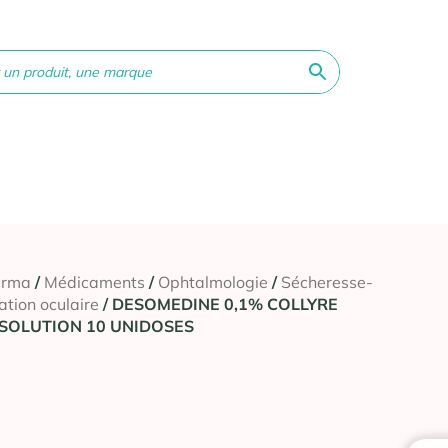
ne &
Bébé &
Matériel
Orthopédie
Vé
té
Maman
médical
arma
/
Médicaments
/
Ophtalmologie
/
Sécheresse-
tation oculaire
/ DESOMEDINE 0,1% COLLYRE
 SOLUTION 10 UNIDOSES