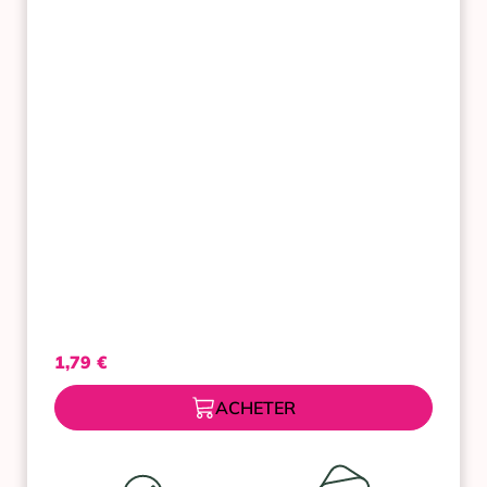
BIO
AMANDE
50
ML
PHARMASCIENCE
1,79
€
ACHETER