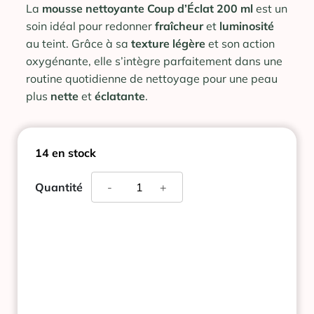
La
mousse nettoyante Coup d’Éclat 200 ml
est un
soin idéal pour redonner
fraîcheur
et
luminosité
au teint. Grâce à sa
texture
légère
et son action
oxygénante, elle s’intègre parfaitement dans une
routine quotidienne de nettoyage pour une peau
plus
nette
et
éclatante
.
14 en stock
quantité
Quantité
-
+
de
COUP
D'ECLAT
MOUSSE
NETTOYANTE
OXYGENANTE
200ML