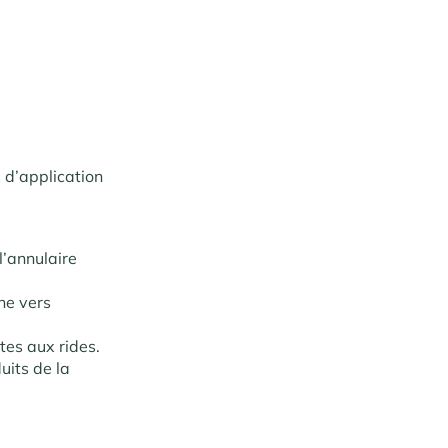
s d’application
l’annulaire
rne vers
ttes aux rides.
uits de la