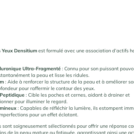
s Yeux Densitium
est formulé avec une association d’actifs 
luronique Ultra-Fragmenté
: Connu pour son puissant pouvoi
stantanément la peau et lisse les ridules.
um
: Aide à renforcer la structure de la peau et à améliorer son 
ofondeur pour raffermir le contour des yeux.
Peptidique
: Cible les poches et cernes, aidant à drainer et
onner pour illuminer le regard.
umineux
: Capables de réfléchir la lumière, ils estompent im
imperfections pour un effet éclatant.
s sont soigneusement sélectionnés pour offrir une réponse c
oins de la peau mature ou fatiguée, garantissant ainsi une ac