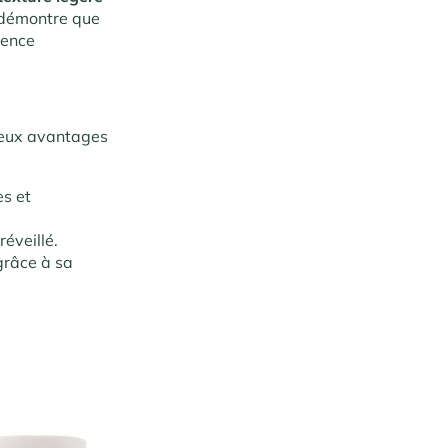
t démontre que
ience
reux avantages
es et
réveillé.
grâce à sa