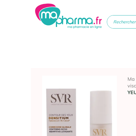
Médicaments
Soins
Santé
Hygiè
beau
Ma
vis
YE