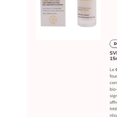
D
SV
15
Le
fou
con
bio
sig
off
Int
rés