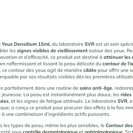
s Yeux Densitium 15mL
du laboratoire
SVR
est un soin spéc
bler les
signes visibles de vieillissement
autour des yeux. R
ovation et d’efficacité, ce produit est destiné à
atténuer les 
t en raffermissant et lissant la peau délicate du
contour de l’œ
, ce contour des yeux agit de manière
ciblée
pour offrir une s
quable par ses résultats visibles dès les premières utilisati
gre parfaitement dans une routine de
soins anti
–
âge
, redonn
t jeunesse. La peau est instantanément plus douce, les
rides
ssées
, et les signes de fatigue atténués. Le laboratoire
SVR
, 
ue, a conçu ce produit pour procurer des effets à la fois im
 à une combinaison d’ingrédients actifs puissants.
s les types de peau, même les plus sensibles, le
Contour des
testé sous
contrôle dermatologique
et
ophtalmologique
. Sa