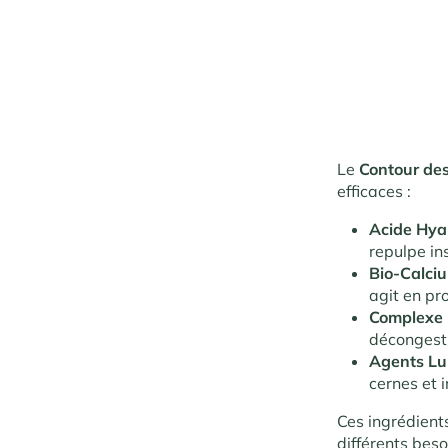
Le
Contour de
efficaces :
Acide Hya
repulpe in
Bio-Calci
agit en pr
Complexe 
décongesti
Agents L
cernes et 
Ces ingrédient
différents bes