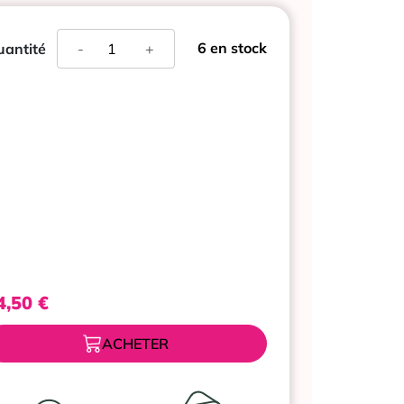
quantité
6 en stock
antité
-
+
de
SVR
CONTOUR
DES
YEUX
DENSITIUM
15mL
4,50
€
ACHETER