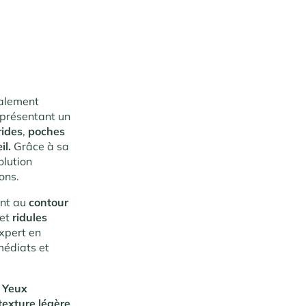
ialement
eprésentant un
rides
,
poches
il.
Grâce à sa
olution
ons.
ant au
contour
et
ridules
expert en
médiats et
 Yeux
texture légère