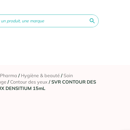
ne &
Bébé &
Matériel
Orthopédie
Vé
té
Maman
médical
 Pharma
/
Hygiène & beauté
/
Soin
age
/
Contour des yeux
/ SVR CONTOUR DES
UX DENSITIUM 15mL