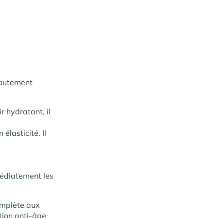
hautement
r hydratant, il
élasticité. Il
médiatement les
omplète aux
tion anti-âge