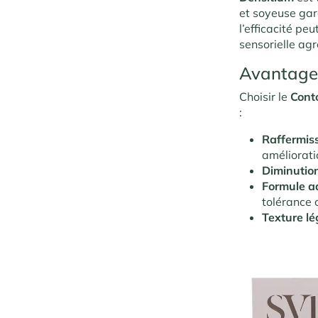
et soyeuse gar
l’efficacité pe
sensorielle ag
Avantage
Choisir le
Cont
:
Raffermis
amélioratio
Diminutio
Formule a
tolérance 
Texture lé