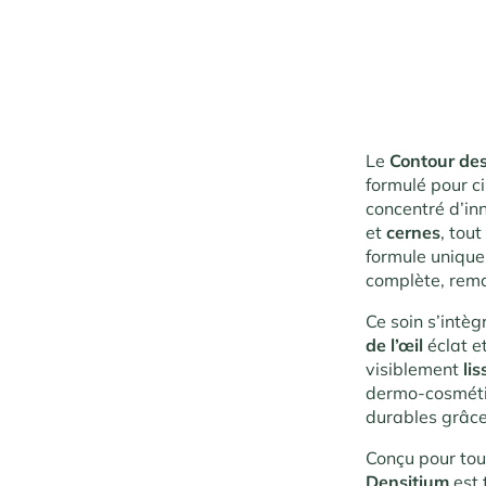
Le
Contour de
formulé pour ci
concentré d’inn
et
cernes
, tou
formule unique
complète, remar
Ce soin s’intè
de l’œil
éclat e
visiblement
li
dermo-cosmétiq
durables grâce
Conçu pour tou
Densitium
est 