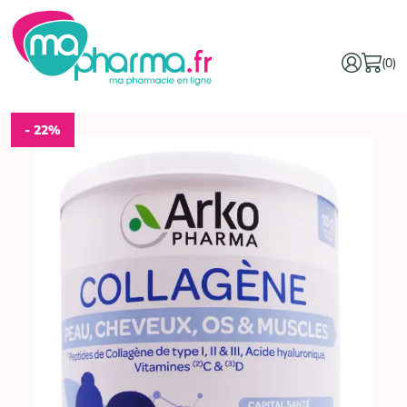
(0)
- 22%