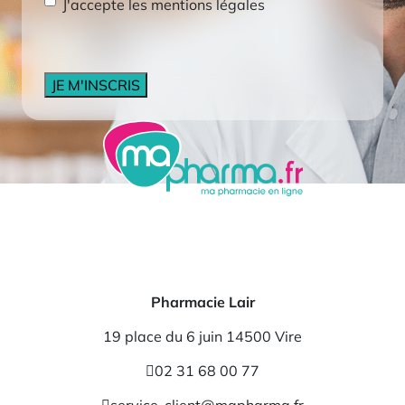
RGPD
*
J'accepte les mentions légales
CAPTCHA
Pharmacie Lair
19 place du 6 juin 14500 Vire
02 31 68 00 77
service-client@mapharma.fr