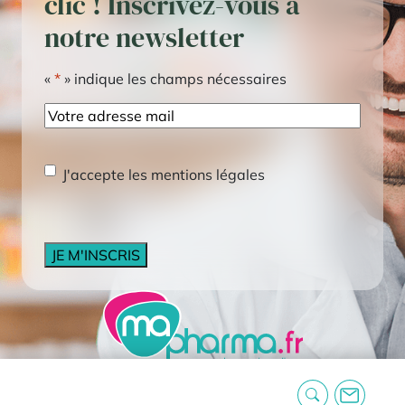
clic ! Inscrivez-vous à
notre newsletter
«
*
» indique les champs nécessaires
E-
mail
RGPD
*
J'accepte les mentions légales
CAPTCHA