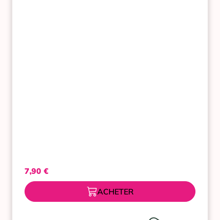
CICABIO
ARNICA+
40ML
7,90
€
ACHETER