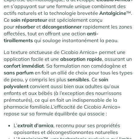
en s’appuyant sur une formule unique combinant des
actifs naturels et la technologie brevetée
Antalgicine
™.
Ce
soin réparateur
est spécialement conçu
pour
résorber
et
décongestionner
rapidement les zones
affectées, tout en offrant une action
anti-
tiraillements
qui soulage instantanément la peau.
La texture onctueuse de Cicabio Arnica+ permet une
application facile et une
absorption
rapide
, assurant un
confort
immédiat
. Sa formulation non comédogène et
sans
parfum
en fait un allié de choix pour tous les types
de peau, y compris les plus
sensibles
. Ce
soin
polyvalent
convient aussi bien aux adultes qu’aux
enfants et aux bébés (à l’exception des nourrissons
prématurés), ce qui en fait un indispensable de la
pharmacie familiale.L’efficacité de Cicabio Arnica+
repose sur sa formule équilibrée qui associe :
L’
extrait d’arnica
, reconnu pour ses propriétés
apaisantes et décongestionnantes naturelles
L’Antalgicine™, une technologie exclusive qui limite