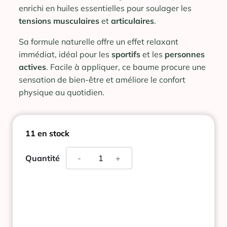
enrichi en huiles essentielles pour soulager les
tensions
musculaires
et
articulaires
.
Sa formule naturelle offre un effet relaxant
immédiat, idéal pour les
sportifs
et les
personnes
actives
. Facile à appliquer, ce baume procure une
sensation de bien-être et améliore le confort
physique au quotidien.
11 en stock
quantité
Quantité
-
+
de
BAUME
AROMA
TUBE
100G