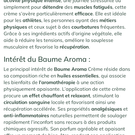
activité
physique
intense
, une journée stressante ou
simplement pour
détendre
des
muscles
fatigués
, cette
crème s’avère particulièrement
efficace
. Elle est idéale
pour les
athlètes
, les personnes ayant des
métiers
physiques
et ceux sujet à des
courbatures
fréquentes.
Grâce à ses ingrédients actifs d’origine végétale, elle
aide à réduire les tensions, améliore la souplesse
musculaire et favorise la
récupération
.
Intérêt du Baume Aroma :
Le principal intérêt de
Baume Aroma
Crème réside dans
sa composition riche en
huiles
essentielles
, qui associe
les bienfaits de
l’aromathérapie
à une action
physiquement apaisante. L’application de cette crème
procure u
n effet chauffant et relaxant
, stimulant la
circulation
sanguine
locale et favorisant ainsi une
récupération accélérée. Ses propriétés
analgésiques
et
anti-inflammatoires
naturelles permettent de soulager
rapidement l’inconfort sans recours à des produits
chimiques agressifs. Son parfum agréable et apaisant