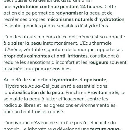
une
hydratation continue pendant 24 heures
. Cette
action ciblée permet de
redynamiser
la peau et de
recréer ses propres
mécanismes
naturels
d’hydratation
,
essentiel pour les peaux sensibles déshydratées.
L’un des atouts majeurs de ce gel-crème est sa capacité
à
apaiser la peau
instantanément. L’Eau thermale
d’Avène, véritable signature de la marque, apporte ses
propriétés
calmantes
et
anti
–
irritantes
, contribuant à
réduire les sensations d’inconfort et les
rougeurs
souvent
associées aux
peaux
sensibles
.
Au-delà de son action
hydratante
et
apaisante
,
l’Hydrance Aqua-Gel joue un rôle essentiel dans
la
détoxification de la peau
. Enrichi en
Provitamine
E
, ce
soin aide la peau à lutter efficacement contre les
radicaux libres et les agressions environnementales,
pour un teint frais et reposé.
L’innovation d’Avène ne s’arrête pas à l’efficacité du
produit. Le laboratoire a développé une
texture
aqua
–