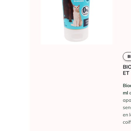
B
BI
ET
Bio
ml
e
apa
sen
en l
coif