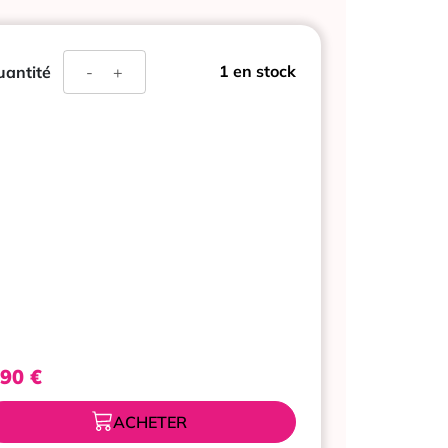
quantité
1 en stock
antité
-
+
de
BIOCANINA
SHAMPOING
APAISANT
CHIEN
ET
CHAT
200ML
,90
€
ACHETER