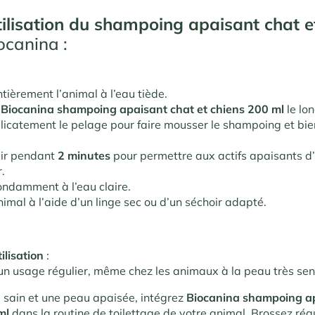
ilisation du
shampoing apaisant chat e
ocanina :
ntièrement l’animal à l’eau tiède.
z
Biocanina shampoing apaisant chat et chiens 200 ml
le lo
icatement le pelage pour faire mousser le shampoing et bien
gir pendant
2 minutes
pour permettre aux actifs apaisants d’
.
ndamment à l’eau claire.
nimal à l’aide d’un linge sec ou d’un séchoir adapté
.
ilisation
:
n usage régulier, même chez les animaux à la peau très sen
 sain et une peau apaisée, intégrez
Biocanina shampoing a
ml
dans la routine de toilettage de votre animal. Brossez rég