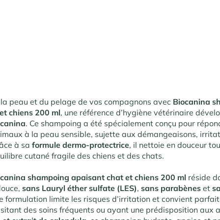
e la peau et du pelage de vos compagnons avec
Biocanina s
et chiens 200 ml
, une référence d’hygiène vétérinaire dével
ocanina
. Ce shampoing a été spécialement conçu pour répon
imaux à la peau sensible, sujette aux démangeaisons, irrita
râce à sa
formule dermo-protectrice
, il nettoie en douceur to
uilibre cutané fragile des chiens et des chats.
ocanina shampoing apaisant chat et chiens 200 ml
réside d
douce,
sans Lauryl éther sulfate (LES)
,
sans parabènes
et
s
 formulation limite les risques d’irritation et convient parfa
itant des soins fréquents ou ayant une prédisposition aux al