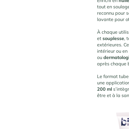
Enrichi en
huil
tout en soulag
reconnu pour s
lavante pour of
À chaque utili
et
souplesse
, 
extérieures. Ce
intérieur ou en 
ou
dermatolog
après chaque b
Le format tube
une applicatio
200 ml
s’intègr
être et à la s