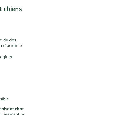
t chiens
ng du dos.
 répartir le
agir en
sible.
paisant chat
ulièrement le