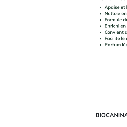
Apaise et
Nettoie e
Formule d
Enrichi en
Convient a
Facilite l
Parfum lé
BIOCANINA