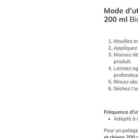
Mode d’ut
200 ml
Bi
Mouillez e
Applique
Massez dél
produit.
Laissez a
profondeur
Rincez abo
Séchez l’a
Fréquence d’ut
Adapté à u
Pour un pelage
et chiens 200 