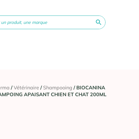
ne &
Bébé &
Matériel
Orthopédie
Vé
té
Maman
médical
arma
/
Vétérinaire
/
Shampooing
/ BIOCANINA
AMPOING APAISANT CHIEN ET CHAT 200ML