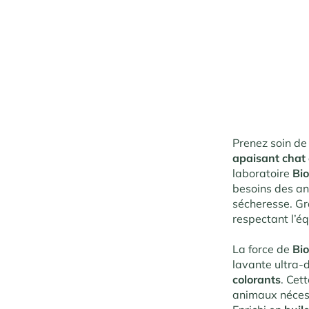
Prenez soin d
apaisant chat 
laboratoire
Bi
besoins des an
sécheresse. G
respectant l’éq
La force de
Bi
lavante ultra-
colorants
.
Cette
animaux nécess