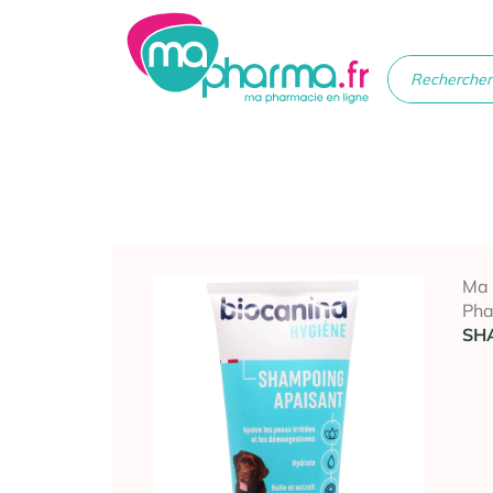
Médicaments
Soins
Santé
Hygiè
beau
Ma
Ph
SH