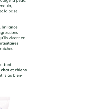
rotège la peau,
endula,
ec la base
,
brillance
agressions
u’ils vivent en
arasitaires
fraîcheur
mettant
chat et chiens
tifs au bien-