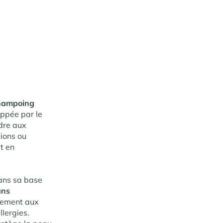
hampoing
oppée par le
dre aux
tions ou
ut en
ans sa base
ans
itement aux
lergies.