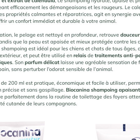
e et extrait de calendula
, ce shampoing hydrate, apaise et p
eant efficacement les démangeaisons et les rougeurs. Le cal
es propriétés calmantes et réparatrices, agit en synergie av
frir un confort immédiat et durable à votre animal.
sation, le pelage est nettoyé en profondeur, retrouve
douceur
tandis que la peau est apaisée et mieux protégée contre les 
 shampoing est idéal pour les chiens et chats de tous âges, q
extérieur, et peut être utilisé en
relais
de
traitements anti
–
p
iques
. Son
parfum délicat
laisse une agréable sensation de 
ain, sans perturber l’odorat sensible de l’animal.
 de 200 ml est pratique, économique et facile à utiliser, per
n précise et sans gaspillage.
Biocanina shampoing apaisant 
e parfaitement dans la routine de toilettage des foyers atten
anté cutanée de leurs compagnons.