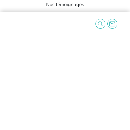
Nos témoignages
Informations
Expédition et livraison
Réclamation et rétractation
Blog
Foire aux questions
Contact
Informations légales
Mentions légales
Conditions générales d’utilisation
Conditions générales de vente