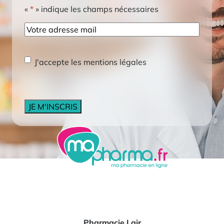
«
*
» indique les champs nécessaires
E-
mail
RGPD
*
J'accepte les mentions légales
CAPTCHA
Pharmacie Lair