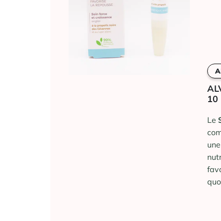
A
AL
10
Le
com
une 
nut
fav
quo