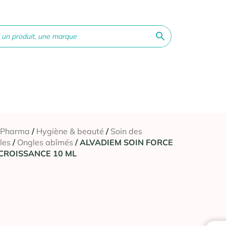
ne &
Bébé &
Matériel
Orthopédie
Vé
té
Maman
médical
 Pharma
/
Hygiène & beauté
/
Soin des
les
/
Ongles abîmés
/ ALVADIEM SOIN FORCE
 CROISSANCE 10 ML