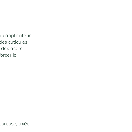
au applicateur
des cuticules.
des actifs.
orcer la
goureuse, axée