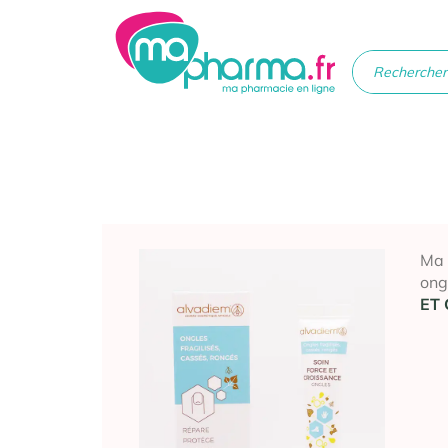
Médicaments
Soins
Santé
Hygiè
beau
Ma
ong
ET