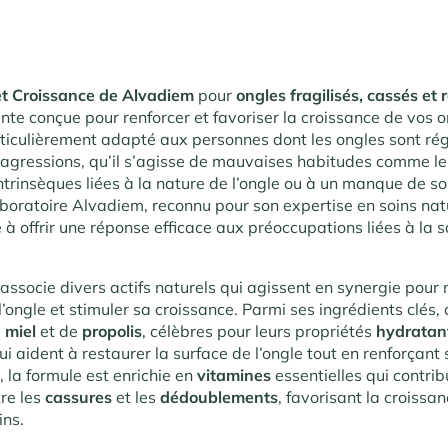
et Croissance de Alvadiem
pour
ongles fragilisés, cassés et
nte conçue pour renforcer et favoriser la croissance de vos o
rticulièrement adapté aux personnes dont les ongles sont ré
agressions, qu’il s’agisse de mauvaises habitudes comme l
ntrinsèques liées à la nature de l’ongle ou à un manque de so
aboratoire Alvadiem, reconnu pour son expertise en soins natu
 à offrir une réponse efficace aux préoccupations liées à la 
associe divers actifs naturels qui agissent en synergie pour 
ongle et stimuler sa croissance. Parmi ses ingrédients clés,
e
miel
et de
propolis
, célèbres pour leurs propriétés
hydratan
qui aident à restaurer la surface de l’ongle tout en renforçant 
, la formule est enrichie en
vitamines
essentielles qui contrib
tre les
cassures
et les
dédoublements
, favorisant la croissa
ins.