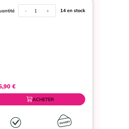
quantité
14 en stock
antité
-
+
de
ALVADIEM
SOIN
FORCE
ET
CROISSANCE
10
ML
5,90
€
ACHETER