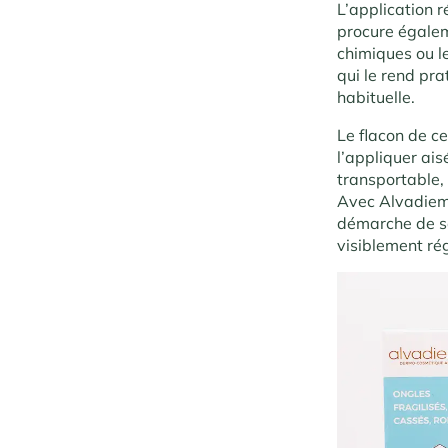
L’application r
procure égalem
chimiques ou l
qui le rend pra
habituelle.
Le flacon de ce
l’appliquer ai
transportable,
Avec Alvadiem,
démarche de so
visiblement ré