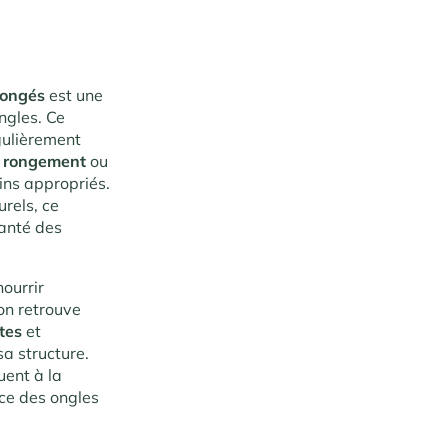
 rongés
est une
ngles. Ce
gulièrement
e
rongement
ou
ins appropriés.
rels, ce
santé des
nourrir
 on retrouve
tes
et
sa structure.
uent à la
nce des ongles