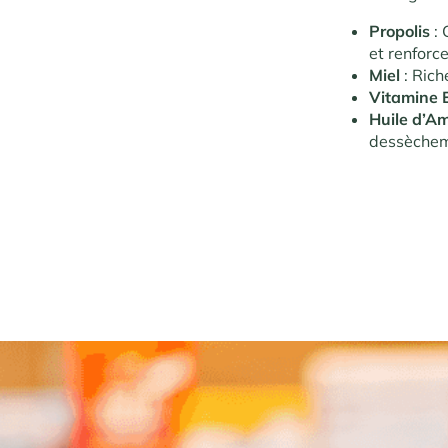
Propolis
: 
et renforce
Miel
: Rich
Vitamine 
Huile d’A
dessèchem