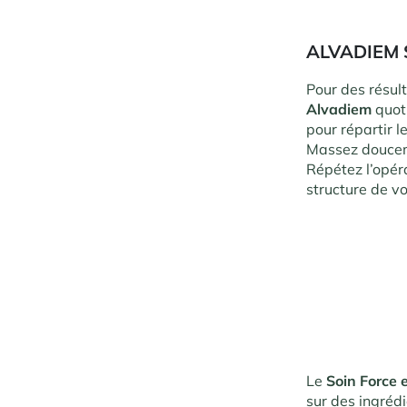
ALVADIEM 
Pour des résul
Alvadiem
quoti
pour répartir l
Massez douceme
Répétez l’opéra
structure de vo
Le
Soin Force 
sur des ingrédi