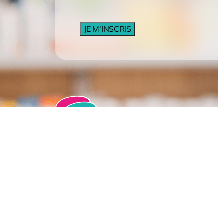
CAPTCHA
Pharmacie Lair
19 place du 6 juin 14500 Vire
02 31 68 00 77