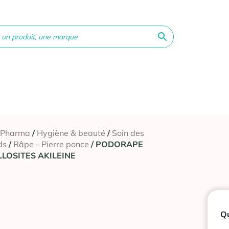
ne &
Bébé &
Matériel
Orthopédie
Vé
té
Maman
médical
 Pharma
/
Hygiène & beauté
/
Soin des
ds
/
Râpe - Pierre ponce
/ PODORAPE
LOSITES AKILEINE
Qu