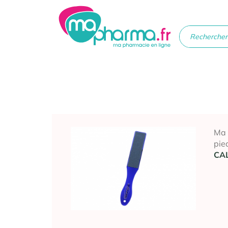
Médicaments
Soins
Santé
Hygiè
beau
Ma
pie
CAL