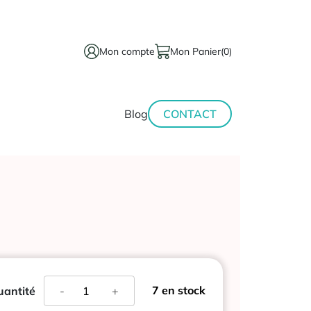
Mon compte
Mon Panier
(0)
térinaire
Minceur-
Blog
CONTACT
sport
quantité
7 en stock
antité
-
+
de