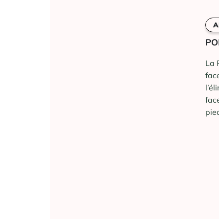
A
PO
La 
fac
l’é
fac
pie