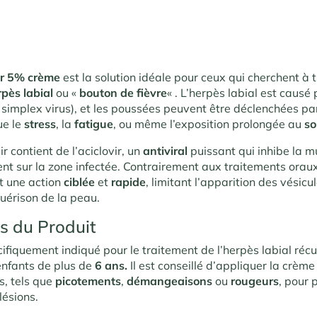
vir 5% crème
est la solution idéale pour ceux qui cherchent à t
rpès labial
ou «
bouton de fièvre
« . L’herpès labial est causé 
simplex virus), et les poussées peuvent être déclenchées pa
ue le
stress
, la
fatigue
, ou même l’exposition prolongée au
so
r contient de l’aciclovir, un
antiviral
puissant qui inhibe la mu
ent sur la zone infectée. Contrairement aux traitements oraux
t une action
ciblée
et
rapide
, limitant l’apparition des vésicu
guérison de la peau.
ns du Produit
cifiquement indiqué pour le traitement de l’herpès labial récu
 enfants de plus de
6 ans.
Il est conseillé d’appliquer la crème
s, tels que
picotements
,
démangeaisons
ou
rougeurs
, pour 
lésions.