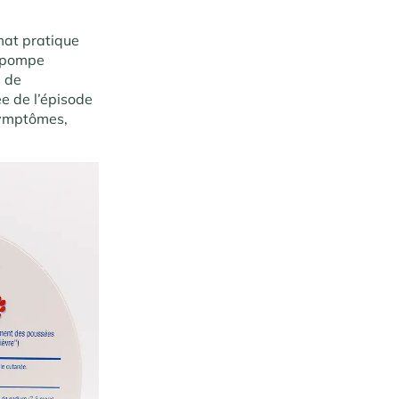
rmat pratique
a pompe
s de
ée de l’épisode
 symptômes,