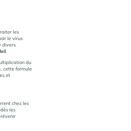
raiter les
par le virus
r divers
leil
.
ltiplication du
, cette formule
les et
rrent chez les
 dès les
prévenir