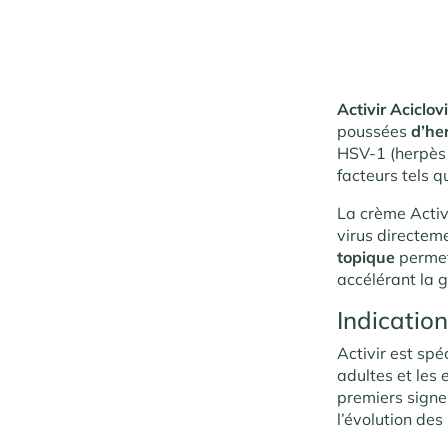
Activir Aciclo
poussées
d’he
HSV-1 (herpès 
facteurs tels q
La crème Activi
virus directem
topique
perme
accélérant la 
Indicatio
Activir est spé
adultes et les
premiers signe
l’évolution des 