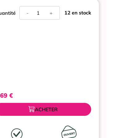
quantité
12 en stock
antité
-
+
de
ACTIVIR
ACICLOVIR
5%
CREME
FLACON
POMPE
2G
,69
€
ACHETER