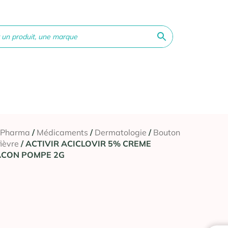
ne &
Bébé &
Matériel
Orthopédie
Vé
té
Maman
médical
 Pharma
/
Médicaments
/
Dermatologie
/
Bouton
fièvre
/ ACTIVIR ACICLOVIR 5% CREME
ACON POMPE 2G