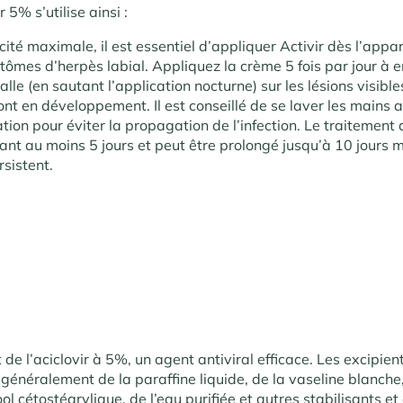
r 5% s’utilise ainsi :
cité maximale, il est essentiel d’appliquer Activir dès l’appar
ômes d’herpès labial. Appliquez la crème 5 fois par jour à e
alle (en sautant l’application nocturne) sur les lésions visible
ont en développement. Il est conseillé de se laver les mains 
ion pour éviter la propagation de l’infection. Le traitement 
ant au moins 5 jours et peut être prolongé jusqu’à 10 jours 
sistent.
t de l’aciclovir à 5%, un agent antiviral efficace. Les excipien
 généralement de la paraffine liquide, de la vaseline blanche
cool cétostéarylique, de l’eau purifiée et autres stabilisants e