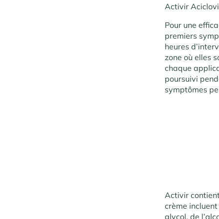
Activir Aciclovi
Pour une effica
premiers sympt
heures d’interv
zone où elles s
chaque applicat
poursuivi pend
symptômes per
Activir contien
crème incluent
glycol, de l’al