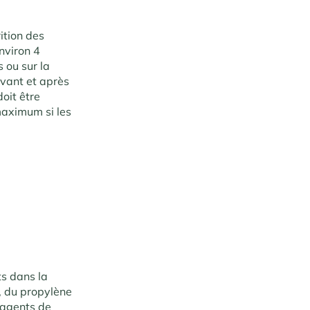
ition des
nviron 4
s ou sur la
avant et après
doit être
maximum si les
ts dans la
, du propylène
t agents de