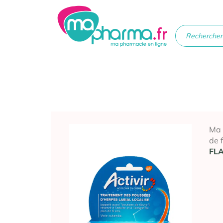
Médicaments
Soins
Santé
Hygiè
beau
Ma
de 
FL