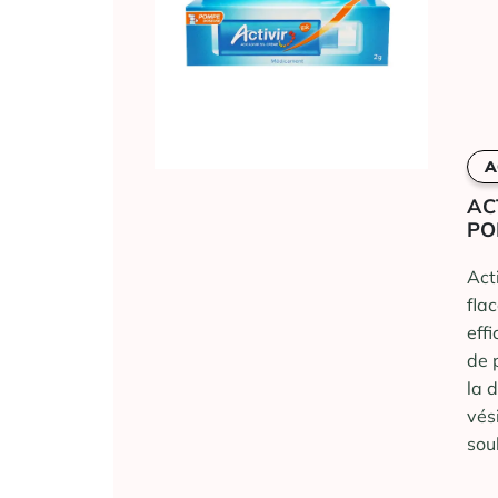
A
AC
PO
Act
fla
eff
de 
la 
vés
sou