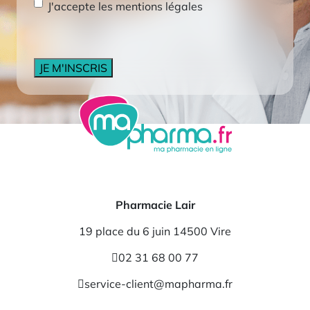
RGPD
*
J'accepte les mentions légales
CAPTCHA
Pharmacie Lair
19 place du 6 juin 14500 Vire
02 31 68 00 77
service-client@mapharma.fr