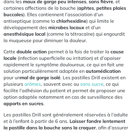
dans les
maux de gorge peu intenses
,
sans
fièvre
, et
certaines affections de la bouche (
aphtes
,
petites plaies
buccales
). Elles contiennent l’association d’un
antiseptique (comme la
chlorhexidine
) qui limite le
développement des
microbes locaux
et d’un
anesthésique local
(comme la tétracaïne) qui engourdit
la muqueuse pour diminuer la douleur.​
Cette
double action
permet à la fois de traiter la
cause
locale
(infection superficielle ou irritation) et d’apaiser
rapidement le symptôme douloureux, ce qui en fait une
solution particulièrement adaptée en
automédication
pour un
mal de gorge isolé
. Les pastilles Drill existent en
plusieurs
arômes
, souvent avec ou
sans sucre
, ce qui
facilite l’adhésion du patient et permet de proposer une
option adaptée notamment en cas de surveillance des
apports en sucres
.​
Les pastilles Drill sont généralement réservées à l’adulte
et à l’enfant à partir de 6 ans.
Laisser fondre lentement
la pastille dans la bouche sans la croquer
, afin d’assurer